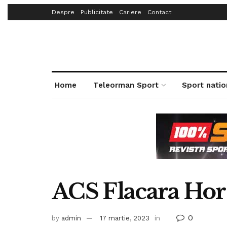
Despre
Publicitate
Cariere
Contact
Home
Teleorman Sport
Sport natio
ACS Flacara Hore
0
by
admin
17 martie, 2023
in