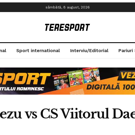
sâmbătă, 8 august, 2026
nal
Sport international
Interviu/Editorial
Pariuri
zu vs CS Viitorul Dae