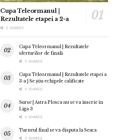
Cupa Teleormanul |
Rezultatele etapei a 2-a
0 SHARES
Cupa Teleormanul | Rezultatele
sferturilor de finală
0 SHARES
Cupa Teleormanul | Rezultatele etapei a
3-a | Se știu echipele calificate
0 SHARES
Surse | Astra Plosca nu se va înscrie în
Liga 3
0 SHARES
Turneul final se va disputa la Seaca
0 SHARES