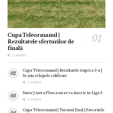
Cupa Teleormanul |
Rezultatele sferturilor de
finală
0 SHARES
Cupa Teleormanul | Rezultatele etapei a 3-a |
Se știu echipele calificate
0 SHARES
Surse | Astra Plosca nu se va înscrie în Liga 3
0 SHARES
Cupa Teleormanul | Turneul final | Favoritele