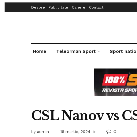
Despre
Publicitate
Cariere
Contact
Home
Teleorman Sport
Sport natio
CSL Nanov vs CS
0
by
admin
16 martie, 2024
in