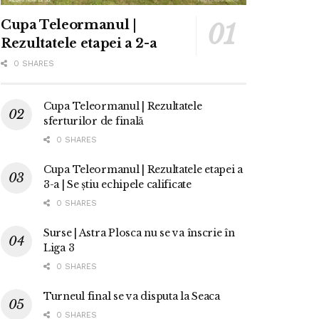
Cupa Teleormanul |
Rezultatele etapei a 2-a
0 SHARES
Cupa Teleormanul | Rezultatele
sferturilor de finală
0 SHARES
Cupa Teleormanul | Rezultatele etapei a
3-a | Se știu echipele calificate
0 SHARES
Surse | Astra Plosca nu se va înscrie în
Liga 3
0 SHARES
Turneul final se va disputa la Seaca
0 SHARES