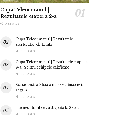
Cupa Teleormanul |
Rezultatele etapei a 2-a
0 SHARES
Cupa Teleormanul | Rezultatele
sferturilor de finală
0 SHARES
Cupa Teleormanul | Rezultatele etapei a
3-a | Se știu echipele calificate
0 SHARES
Surse | Astra Plosca nu se va înscrie în
Liga 3
0 SHARES
Turneul final se va disputa la Seaca
0 SHARES