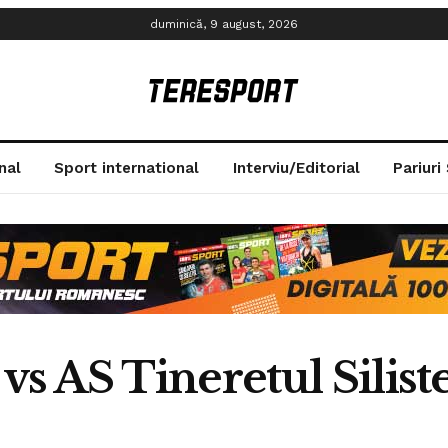
duminică, 9 august, 2026
nal
Sport international
Interviu/Editorial
Pariuri
vs AS Tineretul Silist