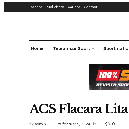
Despre
Publicitate
Cariere
Contact
Home
Teleorman Sport
Sport natio
ACS Flacara Lita 
0
by
admin
29 februarie, 2024
in