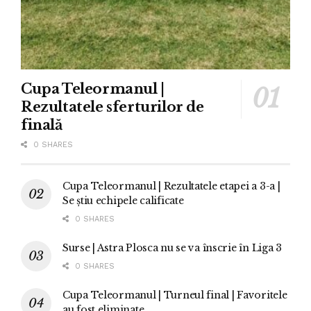
Cupa Teleormanul |
Rezultatele sferturilor de
finală
0 SHARES
Cupa Teleormanul | Rezultatele etapei a 3-a |
Se știu echipele calificate
0 SHARES
Surse | Astra Plosca nu se va înscrie în Liga 3
0 SHARES
Cupa Teleormanul | Turneul final | Favoritele
au fost eliminate