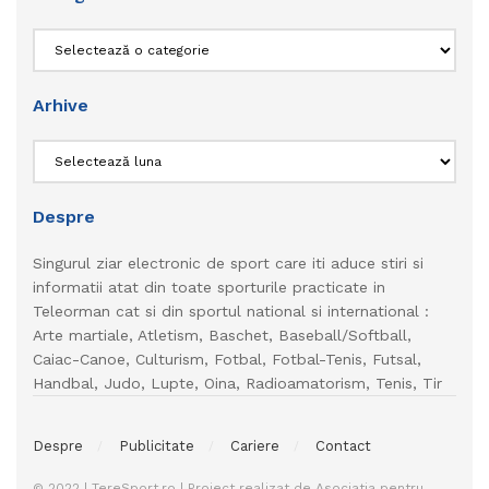
Categorii
Arhive
Arhive
Despre
Singurul ziar electronic de sport care iti aduce stiri si
informatii atat din toate sporturile practicate in
Teleorman cat si din sportul national si international :
Arte martiale, Atletism, Baschet, Baseball/Softball,
Caiac-Canoe, Culturism, Fotbal, Fotbal-Tenis, Futsal,
Handbal, Judo, Lupte, Oina, Radioamatorism, Tenis, Tir
Despre
Publicitate
Cariere
Contact
© 2022 | TereSport.ro | Proiect realizat de Asociatia pentru