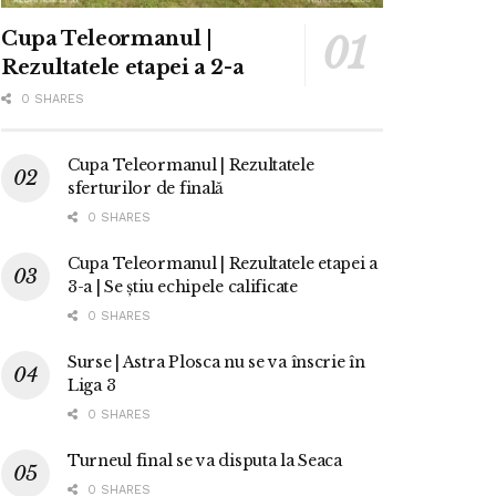
Cupa Teleormanul |
Rezultatele etapei a 2-a
0 SHARES
Cupa Teleormanul | Rezultatele
sferturilor de finală
0 SHARES
Cupa Teleormanul | Rezultatele etapei a
3-a | Se știu echipele calificate
0 SHARES
Surse | Astra Plosca nu se va înscrie în
Liga 3
0 SHARES
Turneul final se va disputa la Seaca
0 SHARES