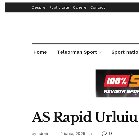
Despre
Publicitate
Cariere
Contact
Home
Teleorman Sport
Sport natio
AS Rapid Urluiu 
0
by
admin
1 iunie, 2025
in