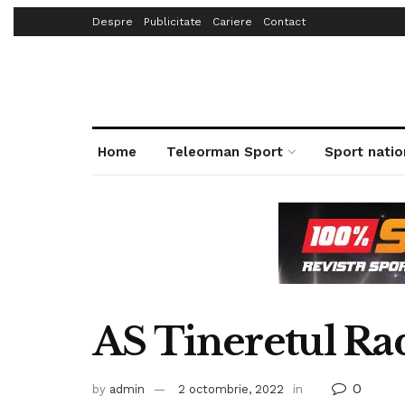
Despre
Publicitate
Cariere
Contact
Home
Teleorman Sport
Sport natio
AS Tineretul Rad
0
by
admin
2 octombrie, 2022
in