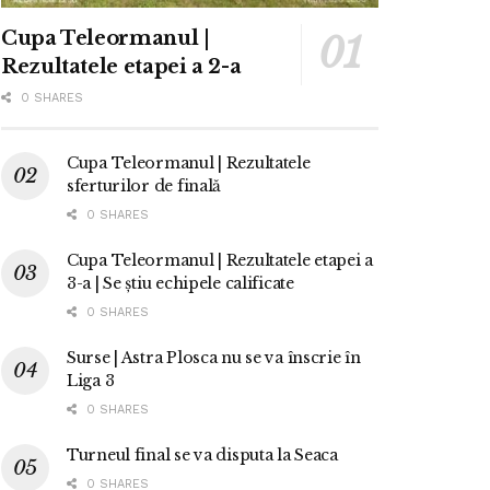
Cupa Teleormanul |
Rezultatele etapei a 2-a
0 SHARES
Cupa Teleormanul | Rezultatele
sferturilor de finală
0 SHARES
Cupa Teleormanul | Rezultatele etapei a
3-a | Se știu echipele calificate
0 SHARES
Surse | Astra Plosca nu se va înscrie în
Liga 3
0 SHARES
Turneul final se va disputa la Seaca
0 SHARES