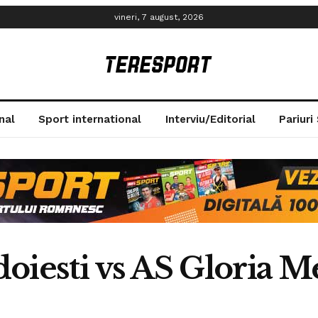
vineri, 7 august, 2026
nal
Sport international
Interviu/Editorial
Pariuri
oiesti vs AS Gloria M