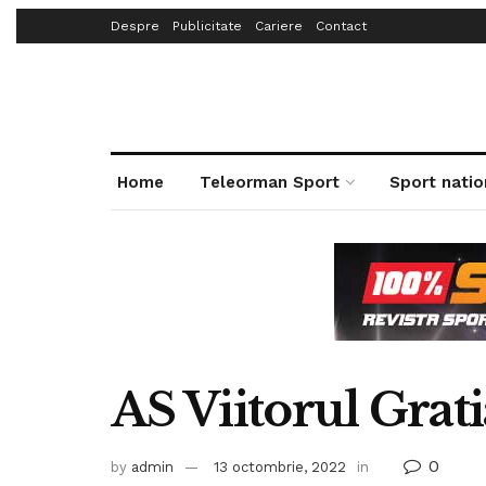
Despre
Publicitate
Cariere
Contact
Home
Teleorman Sport
Sport natio
AS Viitorul Grat
0
by
admin
13 octombrie, 2022
in