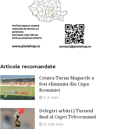
Articole recomandate
Cetatea Turnu Magurele a
fost eliminata din Cupa
Romaniei
O ZI AGO
Delegări arbitri | Turneul
final al Cupei Teleormanul
10 ORE AGO