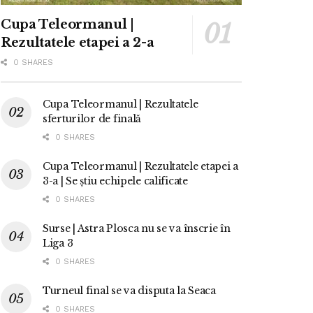
Cupa Teleormanul |
Rezultatele etapei a 2-a
0 SHARES
Cupa Teleormanul | Rezultatele
sferturilor de finală
0 SHARES
Cupa Teleormanul | Rezultatele etapei a
3-a | Se știu echipele calificate
0 SHARES
Surse | Astra Plosca nu se va înscrie în
Liga 3
0 SHARES
Turneul final se va disputa la Seaca
0 SHARES