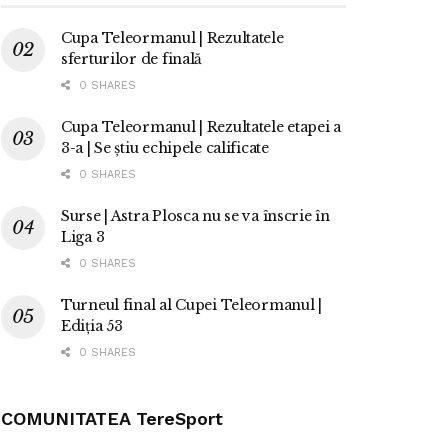
Cupa Teleormanul | Rezultatele
sferturilor de finală
0 SHARES
Cupa Teleormanul | Rezultatele etapei a
3-a | Se știu echipele calificate
0 SHARES
Surse | Astra Plosca nu se va înscrie în
Liga 3
0 SHARES
Turneul final al Cupei Teleormanul |
Ediția 53
0 SHARES
COMUNITATEA TereSport