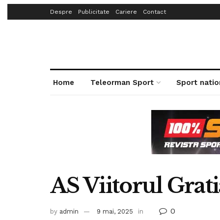
Despre
Publicitate
Cariere
Contact
Home
Teleorman Sport
Sport natio
AS Viitorul Grati
0
by
admin
9 mai, 2025
in