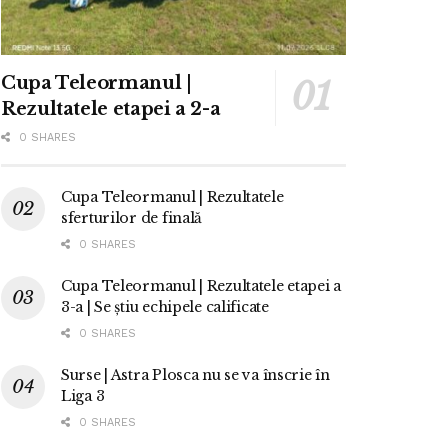
Cupa Teleormanul |
Rezultatele etapei a 2-a
0 SHARES
Cupa Teleormanul | Rezultatele
sferturilor de finală
0 SHARES
Cupa Teleormanul | Rezultatele etapei a
3-a | Se știu echipele calificate
0 SHARES
Surse | Astra Plosca nu se va înscrie în
Liga 3
0 SHARES