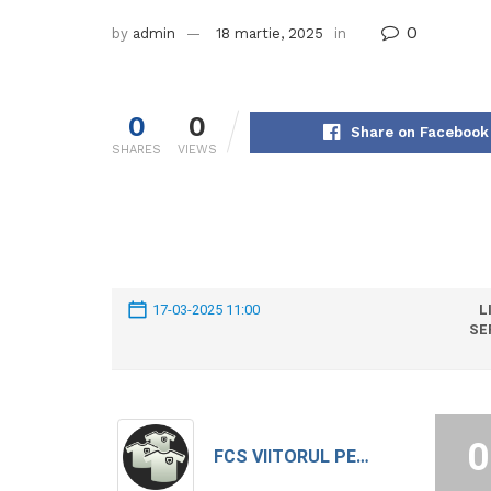
0
by
admin
18 martie, 2025
in
0
0
Share on Facebook
SHARES
VIEWS
17-03-2025 11:00
L
SE
0
FCS VIITORUL PERII BROSTENI