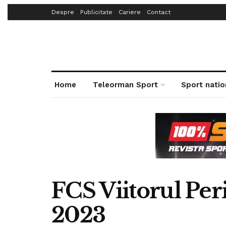
Despre
Publicitate
Cariere
Contact
Home
Teleorman Sport
Sport natio
FCS Viitorul Per
2023