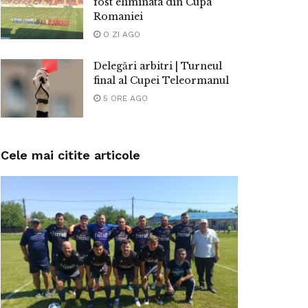
fost eliminata din Cupa
Romaniei
O ZI AGO
Delegări arbitri | Turneul
final al Cupei Teleormanul
5 ORE AGO
Cele mai citite articole