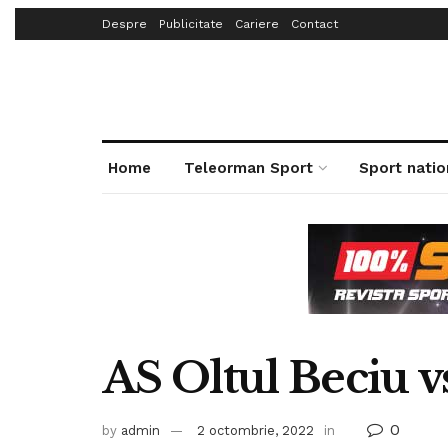
Despre
Publicitate
Cariere
Contact
Home
Teleorman Sport
Sport natio
AS Oltul Beciu 
0
by
admin
2 octombrie, 2022
in