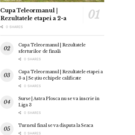
Cupa Teleormanul |
Rezultatele etapei a 2-a
0 SHARES
Cupa Teleormanul | Rezultatele
sferturilor de finală
0 SHARES
Cupa Teleormanul | Rezultatele etapei a
3-a | Se știu echipele calificate
0 SHARES
Surse | Astra Plosca nu se va înscrie în
Liga 3
0 SHARES
Turneul final se va disputa la Seaca
0 SHARES