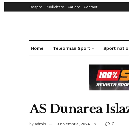
Despre
Publicitate
Cariere
Contact
Home
Teleorman Sport
Sport natio
AS Dunarea Islaz 
0
by
admin
9 noiembrie, 2024
in