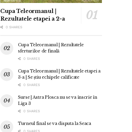
Cupa Teleormanul |
Rezultatele etapei a 2-a
0 SHARES
Cupa Teleormanul | Rezultatele
sferturilor de finală
0 SHARES
Cupa Teleormanul | Rezultatele etapei a
3-a | Se știu echipele calificate
0 SHARES
Surse | Astra Plosca nu se va înscrie în
Liga 3
0 SHARES
Turneul final se va disputa la Seaca
0 SHARES