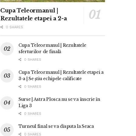
Cupa Teleormanul |
Rezultatele etapei a 2-a
0 SHARES
Cupa Teleormanul | Rezultatele
sferturilor de finală
0 SHARES
Cupa Teleormanul | Rezultatele etapei a
3-a | Se știu echipele calificate
0 SHARES
Surse | Astra Plosca nu se va înscrie în
Liga 3
0 SHARES
Turneul final se va disputa la Seaca
0 SHARES