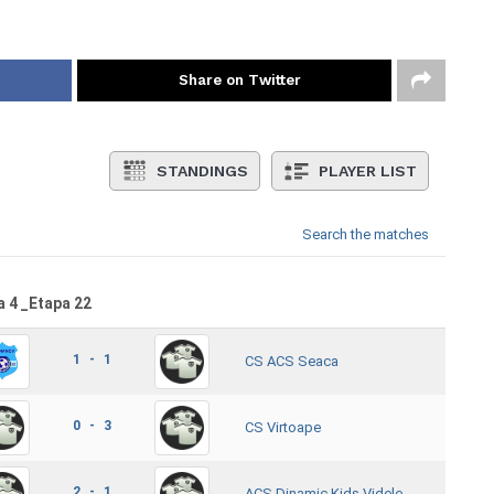
Share on Twitter
STANDINGS
PLAYER LIST
Search the matches
a 4 _Etapa 22
1 - 1
CS ACS Seaca
0 - 3
CS Virtoape
2 - 1
ACS Dinamic Kids Videle