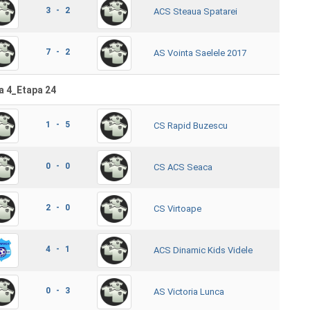
3 - 2
ACS Steaua Spatarei
7 - 2
AS Vointa Saelele 2017
a 4_Etapa 24
1 - 5
CS Rapid Buzescu
0 - 0
CS ACS Seaca
2 - 0
CS Virtoape
4 - 1
ACS Dinamic Kids Videle
0 - 3
AS Victoria Lunca