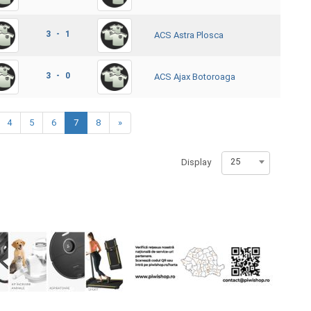
3 - 1
ACS Astra Plosca
3 - 0
ACS Ajax Botoroaga
4
5
6
7
8
»
25
Display