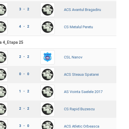
3 - 2
ACS Avantul Bragadiru
4 - 2
CS Metalul Peretu
a 4_Etapa 25
2 - 2
CSL Nanov
0 - 0
ACS Steaua Spatarei
1 - 2
AS Vointa Saelele 2017
2 - 2
CS Rapid Buzescu
3 - 0
ACS Atletic Orbeasca