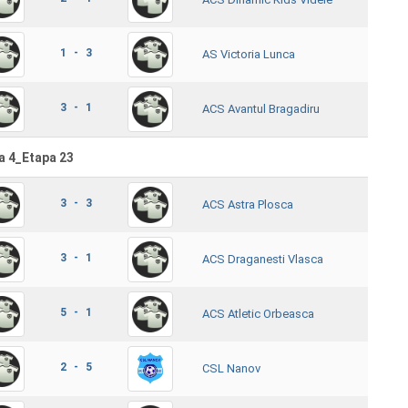
1 - 3
AS Victoria Lunca
3 - 1
ACS Avantul Bragadiru
a 4_Etapa 23
3 - 3
ACS Astra Plosca
3 - 1
ACS Draganesti Vlasca
5 - 1
ACS Atletic Orbeasca
2 - 5
CSL Nanov