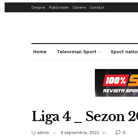
Despre
Publicitate
Cariere
Contact
Home
Teleorman Sport
Sport natio
Liga 4 _ Sezon 
0
by
admin
9 septembrie, 2022
in