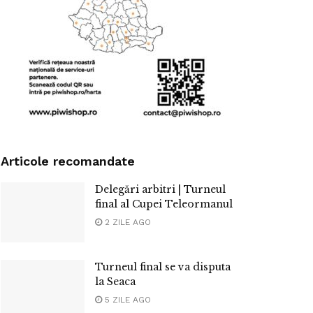
Articole recomandate
Delegări arbitri | Turneul
final al Cupei Teleormanul
2 ZILE AGO
Turneul final se va disputa
la Seaca
5 ZILE AGO