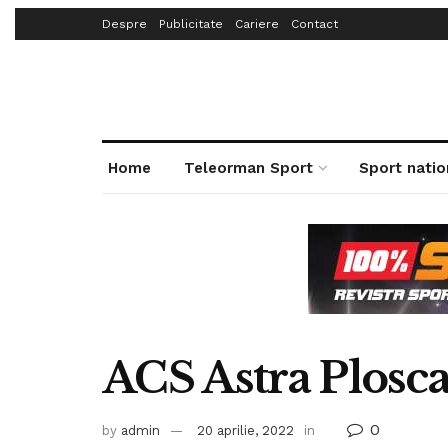
Despre
Publicitate
Cariere
Contact
Home
Teleorman Sport
Sport natio
ACS Astra Plosc
0
by
admin
20 aprilie, 2022
in