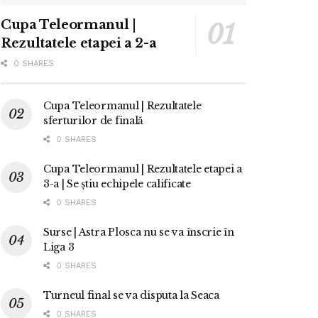
Cupa Teleormanul |
Rezultatele etapei a 2-a
0 SHARES
Cupa Teleormanul | Rezultatele
sferturilor de finală
0 SHARES
Cupa Teleormanul | Rezultatele etapei a
3-a | Se știu echipele calificate
0 SHARES
Surse | Astra Plosca nu se va înscrie în
Liga 3
0 SHARES
Turneul final se va disputa la Seaca
0 SHARES