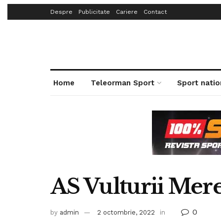
Despre
Publicitate
Cariere
Contact
Home
Teleorman Sport
Sport natio
AS Vulturii Mer
0
by
admin
2 octombrie, 2022
in