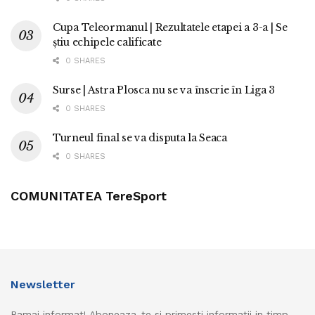
Cupa Teleormanul | Rezultatele etapei a 3-a | Se
știu echipele calificate
0 SHARES
Surse | Astra Plosca nu se va înscrie în Liga 3
0 SHARES
Turneul final se va disputa la Seaca
0 SHARES
COMUNITATEA TereSport
Newsletter
Ramai informat! Aboneaza-te si primesti informatii in timp