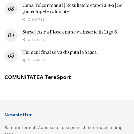
Cupa Teleormanul | Rezultatele etapei a 3-a | Se
știu echipele calificate
0 SHARES
Surse | Astra Plosca nu se va înscrie în Liga 3
0 SHARES
Turneul final se va disputa la Seaca
0 SHARES
COMUNITATEA TereSport
Newsletter
Ramai informat! Aboneaza-te si primesti informatii in timp