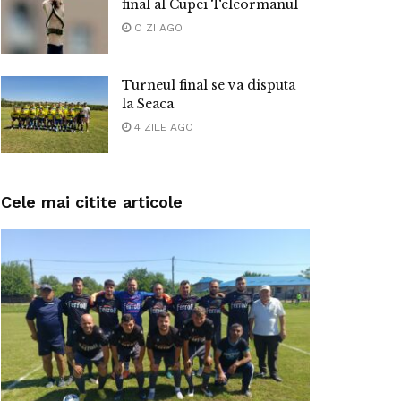
final al Cupei Teleormanul
O ZI AGO
Turneul final se va disputa
la Seaca
4 ZILE AGO
Cele mai citite articole