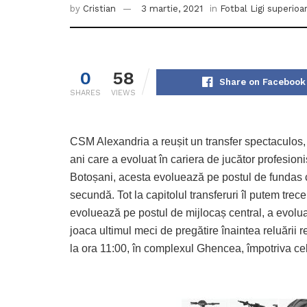
by
Cristian
3 martie, 2021
in
Fotbal Ligi superioa
0
58
Share on Facebook
SHARES
VIEWS
CSM Alexandria a reușit un transfer spectaculos,
ani care a evoluat în cariera de jucător profesio
Botoșani, acesta evoluează pe postul de fundas c
secundă. Tot la capitolul transferuri îl putem trec
evoluează pe postul de mijlocaș central, a evol
joaca ultimul meci de pregătire înaintea reluării 
la ora 11:00, în complexul Ghencea, împotriva ce