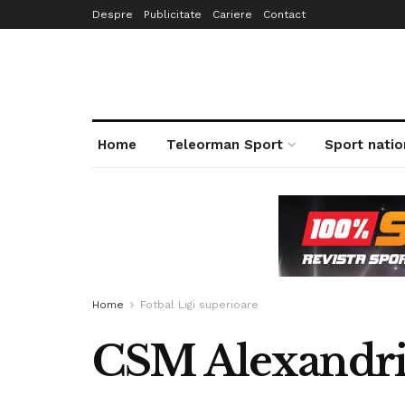
Despre
Publicitate
Cariere
Contact
Home
Teleorman Sport
Sport natio
Home
Fotbal Ligi superioare
CSM Alexandria 