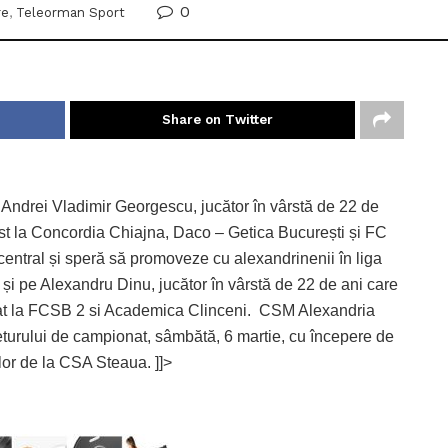
0
re
,
Teleorman Sport
Share on Twitter
 Andrei Vladimir Georgescu, jucător în vârstă de 22 de
nist la Concordia Chiajna, Daco – Getica București și FC
entral și speră să promoveze cu alexandrinenii în liga
e și pe Alexandru Dinu, jucător în vârstă de 22 de ani care
uat la FCSB 2 si Academica Clinceni. CSM Alexandria
returului de campionat, sâmbătă, 6 martie, cu începere de
lor de la CSA Steaua. ]]>