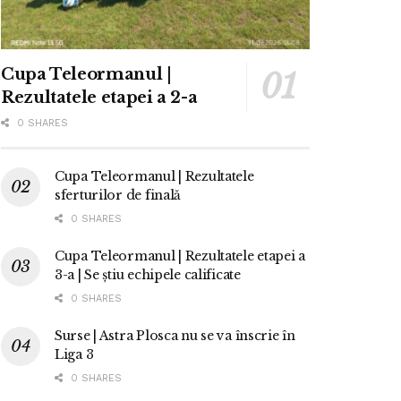
Cupa Teleormanul |
Rezultatele etapei a 2-a
0 SHARES
Cupa Teleormanul | Rezultatele
sferturilor de finală
0 SHARES
Cupa Teleormanul | Rezultatele etapei a
3-a | Se știu echipele calificate
0 SHARES
Surse | Astra Plosca nu se va înscrie în
Liga 3
0 SHARES