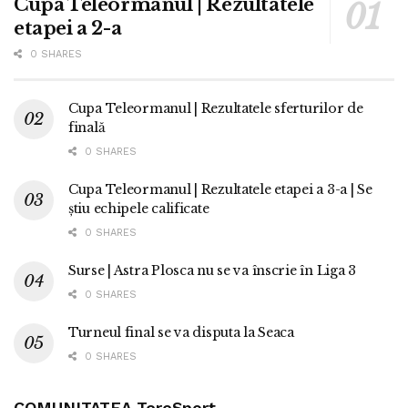
Cupa Teleormanul | Rezultatele
etapei a 2-a
0 SHARES
Cupa Teleormanul | Rezultatele sferturilor de
finală
0 SHARES
Cupa Teleormanul | Rezultatele etapei a 3-a | Se
știu echipele calificate
0 SHARES
Surse | Astra Plosca nu se va înscrie în Liga 3
0 SHARES
Turneul final se va disputa la Seaca
0 SHARES
COMUNITATEA TereSport