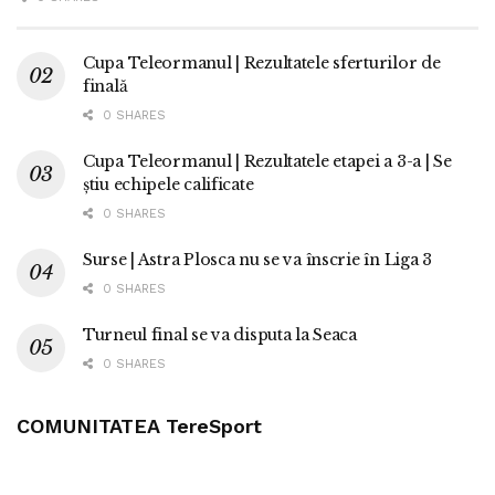
Cupa Teleormanul | Rezultatele sferturilor de
finală
0 SHARES
Cupa Teleormanul | Rezultatele etapei a 3-a | Se
știu echipele calificate
0 SHARES
Surse | Astra Plosca nu se va înscrie în Liga 3
0 SHARES
Turneul final se va disputa la Seaca
0 SHARES
COMUNITATEA TereSport