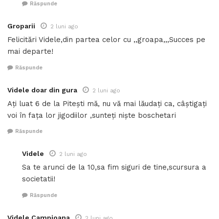
Răspunde
Groparii
2 luni ago
Felicitări Videle,din partea celor cu ,,groapa,,,Succes pe
mai departe!
Răspunde
Videle doar din gura
2 luni ago
Ați luat 6 de la Pitești mă, nu vă mai lăudați ca, câștigați
voi în fața lor jigodiilor ,sunteți niște boschetari
Răspunde
Videle
2 luni ago
Sa te arunci de la 10,sa fim siguri de tine,scursura a
societatii!
Răspunde
Videle Campioana
2 luni ago