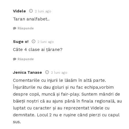
Videle
2 luni ago
Taran analfabet..
Răspunde
Suge o!
2 luni ago
Câte 4 clase ai țărane?
Răspunde
Jenica Tanase
2 luni ago
Comentariile cu injurii le lăsăm în altă parte.
Înjurăturile nu dau goluri și nu fac echipa,vorbim
despre copii, muncă și fair-play. Suntem mândri de
băieții noștri că au ajuns până în finala regională, au
luptat cu caracter și au reprezentat Videle cu
demnitate. Locul 2 nu e rușine când pierzi cu capul
sus.