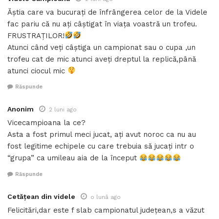
Ăștia care va bucurați de înfrângerea celor de la Videle
fac pariu că nu ați câștigat în viața voastră un trofeu.
FRUSTRAȚILOR!
Atunci când veți câștiga un campionat sau o cupa ,un
trofeu cat de mic atunci aveți dreptul la replică,până
atunci ciocul mic
Răspunde
Anonim
2 luni ago
Vicecampioana la ce?
Asta a fost primul meci jucat, ați avut noroc ca nu au
fost legitime echipele cu care trebuia să jucați intr o
“grupa” ca umileau aia de la început
Răspunde
Cetățean din videle
o lună ago
Felicitări,dar este f slab campionatul județean,s a văzut