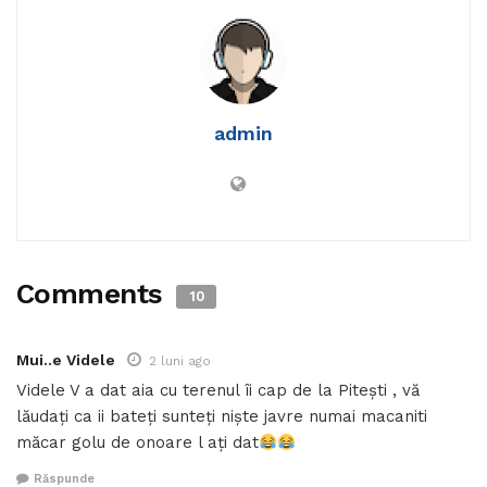
admin
Comments
10
Mui..e Videle
2 luni ago
Videle V a dat aia cu terenul îi cap de la Pitești , vă
lăudați ca ii bateți sunteți niște javre numai macaniti
măcar golu de onoare l ați dat
Răspunde