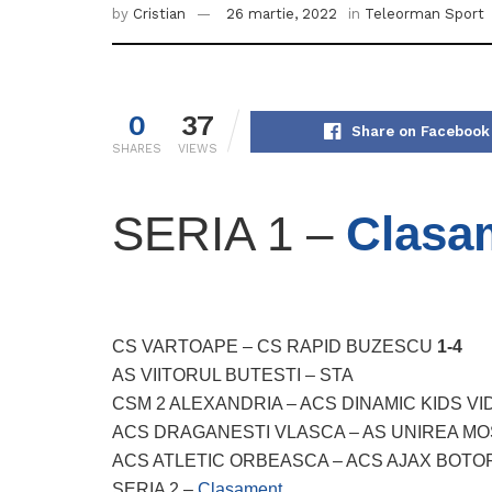
by
Cristian
26 martie, 2022
in
Teleorman Sport
0
37
Share on Facebook
SHARES
VIEWS
SERIA 1 –
Clasa
CS VARTOAPE – CS RAPID BUZESCU
1-4
AS VIITORUL BUTESTI – STA
CSM 2 ALEXANDRIA – ACS DINAMIC KIDS V
ACS DRAGANESTI VLASCA – AS UNIREA M
ACS ATLETIC ORBEASCA – ACS AJAX BOT
SERIA 2 –
Clasament