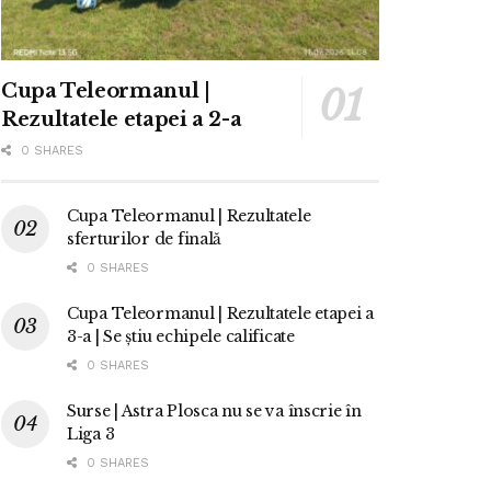
Cupa Teleormanul |
Rezultatele etapei a 2-a
0 SHARES
Cupa Teleormanul | Rezultatele
sferturilor de finală
0 SHARES
Cupa Teleormanul | Rezultatele etapei a
3-a | Se știu echipele calificate
0 SHARES
Surse | Astra Plosca nu se va înscrie în
Liga 3
0 SHARES