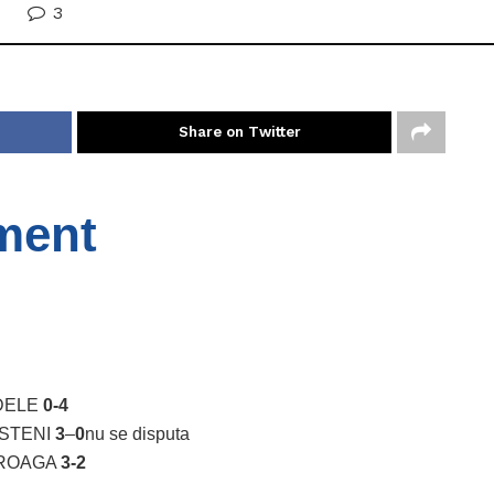
3
Share on Twitter
ment
IDELE
0-4
OSTENI
3
–
0
nu se disputa
OROAGA
3-2