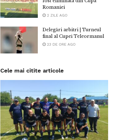
fost eliminata din Cupa
Romaniei
2 ZILE AGO
Delegări arbitri | Turneul
final al Cupei Teleormanul
23 DE ORE AGO
Cele mai citite articole