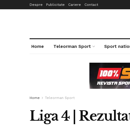
Despre
Publicitate
Cariere
Contact
Home
Teleorman Sport
Sport natio
Home
Teleorman Sport
Liga 4 | Rezulta