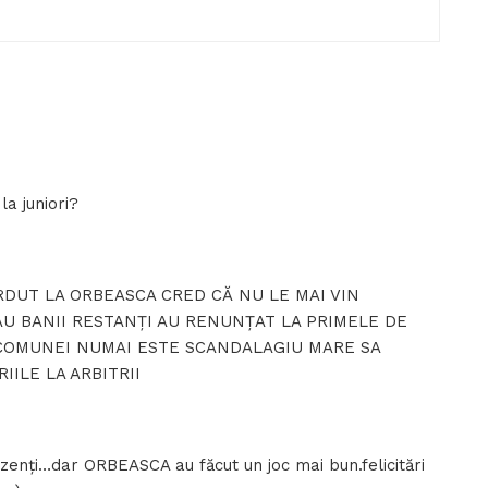
a juniori?
RDUT LA ORBEASCA CRED CĂ NU LE MAI VIN
DAU BANII RESTANȚI AU RENUNȚAT LA PRIMELE DE
COMUNEI NUMAI ESTE SCANDALAGIU MARE SA
IILE LA ARBITRII
ezenți…dar ORBEASCA au făcut un joc mai bun.felicitări