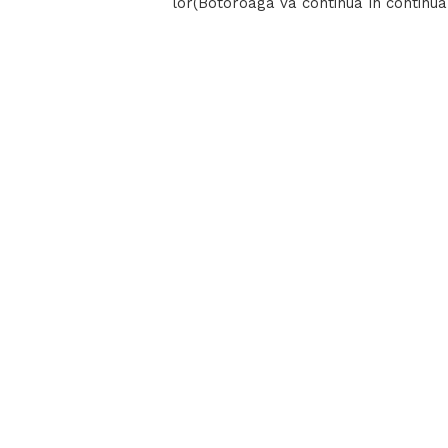
lor(Botoroaga va continua în continua