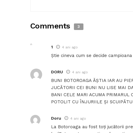
Comments
3
1
4 ani ago
Știe cineva cum se decide campioana l
DORU
4 ani ago
BUNI BOTOROAGA ĂȘTIA IAR AU PIE
JUCĂTORII CEI BUNI NU LISE MAI 
BANI CELE MARI ACUMA PRIMARUL 
POTOLIT CU ÎNJURIILE ȘI SCUIPĂTUR
Doru
4 ani ago
La Botoroaga au fost toți jucătorii pr