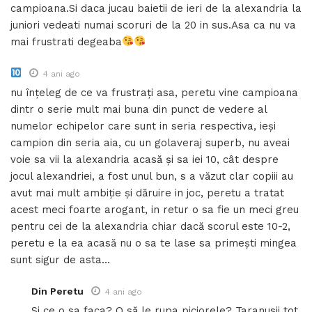
campioana.Si daca jucau baietii de ieri de la alexandria la
juniori vedeati numai scoruri de la 20 in sus.Asa ca nu va
mai frustrati degeaba
4 ani ago
nu înțeleg de ce va frustrați asa, peretu vine campioana
dintr o serie mult mai buna din punct de vedere al
numelor echipelor care sunt in seria respectiva, ieși
campion din seria aia, cu un golaveraj superb, nu aveai
voie sa vii la alexandria acasă și sa iei 10, cât despre
jocul alexandriei, a fost unul bun, s a văzut clar copiii au
avut mai mult ambiție și dăruire in joc, peretu a tratat
acest meci foarte arogant, in retur o sa fie un meci greu
pentru cei de la alexandria chiar dacă scorul este 10-2,
peretu e la ea acasă nu o sa te lase sa primești mingea
sunt sigur de asta…
Din Peretu
4 ani ago
Si ce o sa faca? O să le rupa piciorele? Taranusii tot