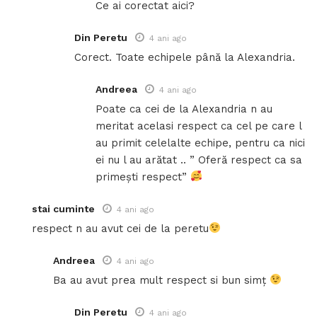
Ce ai corectat aici?
Din Peretu
4 ani ago
Corect. Toate echipele până la Alexandria.
Andreea
4 ani ago
Poate ca cei de la Alexandria n au
meritat acelasi respect ca cel pe care l
au primit celelalte echipe, pentru ca nici
ei nu l au arătat .. ” Oferă respect ca sa
primești respect”
stai cuminte
4 ani ago
respect n au avut cei de la peretu
Andreea
4 ani ago
Ba au avut prea mult respect si bun simț
Din Peretu
4 ani ago