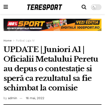
Home
Fotbal Liga IV
UPDATE | Juniori A1 |
Oficialii Metalului Peretu
au depus o contestație si
speră ca rezultatul sa fie
schimbat la comisie
by
admin
16 mai, 2022