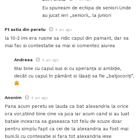
Eu spuneam de echipa de seniori.Unde
au jucat ieri ,,seniorii,, la juniori
Pt astia din peretu
4 ani ago
la 10-2 imi era rusine sa ridic capul din pamant, dar sa
mai fac si contestatie sa mai si comentez aiurea
Andreea
4 ani ago
Mai bine cu capul sus si cu speranța si ambiție,
decât cu capul în pământ si lăsați sa fie „batjocoriți”.
Anonim
4 ani ago
Pana acum peretu se lauda ca bat alexandria la orice
ora vor,stiind bine cine va juca iar acum cand si au luat
bataie incearca sa gaseasca tot felu de scuze doar
pentru simplu fapt ca cei de la alexandria au fost mai
buni.Si cu contesatie si fara tot alexandria iese