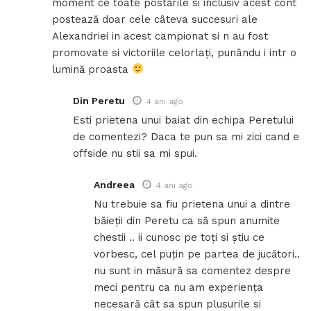
moment ce toate postările si inclusiv acest cont
postează doar cele câteva succesuri ale
Alexandriei in acest campionat si n au fost
promovate si victoriile celorlați, punându i intr o
lumină proasta
Din Peretu
4 ani ago
Esti prietena unui baiat din echipa Peretului
de comentezi? Daca te pun sa mi zici cand e
offside nu stii sa mi spui.
Andreea
4 ani ago
Nu trebuie sa fiu prietena unui a dintre
băieții din Peretu ca să spun anumite
chestii .. ii cunosc pe toți si știu ce
vorbesc, cel puțin pe partea de jucători..
nu sunt in măsură sa comentez despre
meci pentru ca nu am experiența
necesară cât sa spun plusurile si