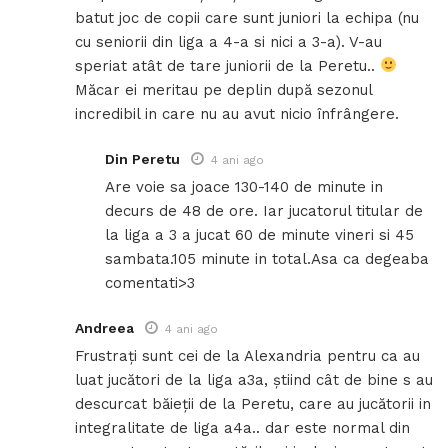
batut joc de copii care sunt juniori la echipa (nu
cu seniorii din liga a 4-a si nici a 3-a). V-au
speriat atât de tare juniorii de la Peretu..
Măcar ei meritau pe deplin după sezonul
incredibil in care nu au avut nicio înfrângere.
Din Peretu
4 ani ago
Are voie sa joace 130-140 de minute in
decurs de 48 de ore. Iar jucatorul titular de
la liga a 3 a jucat 60 de minute vineri si 45
sambata.105 minute in total.Asa ca degeaba
comentati>3
Andreea
4 ani ago
Frustrați sunt cei de la Alexandria pentru ca au
luat jucători de la liga a3a, știind cât de bine s au
descurcat băieții de la Peretu, care au jucătorii in
integralitate de liga a4a.. dar este normal din