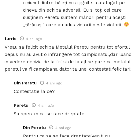
niciunul dintre băieți nu a jignit si catalogat pe
cineva din echipa adversă. Eu si toți cei care
susținem Peretu suntem mândri pentru acești
„țărănuși” care au adus victorii peste victorii.
turris
4 ani ago
Vreau sa felicit echipa Metalul Peretu pentru tot efortul
depus nu au avut o infrangere tot campionatul,dar luand
in vedere decizia de la frf si de la ajf se pare ca metalul
peretul va fi campioana datorita unei contestati,felicitari!
Din Peretu
4 ani ago
Contestatie la ce?
Peretu
4 ani ago
Sa speram ca se face dreptate
Din Peretu
4 ani ago
Pentru ce sa se faca dreptate.Veniti cu