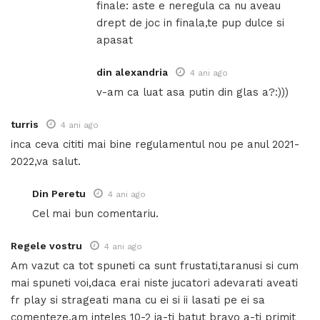
finale: aste e neregula ca nu aveau
drept de joc in finala,te pup dulce si
apasat
din alexandria
4 ani ago
v-am ca luat asa putin din glas a?:)))
turris
4 ani ago
inca ceva cititi mai bine regulamentul nou pe anul 2021-
2022,va salut.
Din Peretu
4 ani ago
Cel mai bun comentariu.
Regele vostru
4 ani ago
Am vazut ca tot spuneti ca sunt frustati,taranusi si cum
mai spuneti voi,daca erai niste jucatori adevarati aveati
fr play si strageati mana cu ei si ii lasati pe ei sa
comenteze,am inteles 10-2 ia-ti batut bravo a-ti primit