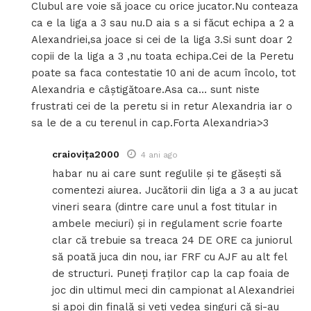
Clubul are voie să joace cu orice jucator.Nu conteaza
ca e la liga a 3 sau nu.D aia s a si făcut echipa a 2 a
Alexandriei,sa joace si cei de la liga 3.Si sunt doar 2
copii de la liga a 3 ,nu toata echipa.Cei de la Peretu
poate sa faca contestatie 10 ani de acum încolo, tot
Alexandria e câștigătoare.Asa ca… sunt niste
frustrati cei de la peretu si in retur Alexandria iar o
sa le de a cu terenul in cap.Forta Alexandria>3
craiovița2000
4 ani ago
habar nu ai care sunt regulile și te găsești să
comentezi aiurea. Jucătorii din liga a 3 a au jucat
vineri seara (dintre care unul a fost titular in
ambele meciuri) și in regulament scrie foarte
clar că trebuie sa treaca 24 DE ORE ca juniorul
să poată juca din nou, iar FRF cu AJF au alt fel
de structuri. Puneți fraților cap la cap foaia de
joc din ultimul meci din campionat al Alexandriei
si apoi din finală și veți vedea singuri că si-au