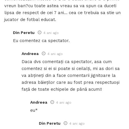
vreun ban?cu toate astea vreau sa va spun ca duceti
lipsa de respect de cei 7 ani… cea ce trebuia sa stie un
jucator de fotbal educat.
Din Peretu
4 ani ago
Eu comentez ca spectator.
Andreea
4 ani ago
Daca dvs comentați ca spectator, asa cum
comentez si ei si poate si ceilalți, mi as dori sa
va abțineți din a face comentarii jignitoare la
adresa băieților care au fost prea respectuoși
față de toate echipele de până acum!!
Andreea
4 ani ago
eu*
Din Peretu
4 ani ago