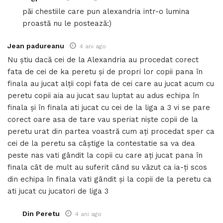
păi chestiile care pun alexandria intr-o lumina
proastă nu le postează:)
Jean padureanu
4 ani ago
Nu știu dacă cei de la Alexandria au procedat corect
fata de cei de ka peretu și de propri lor copii pana în
finala au jucat alții copi fata de cei care au jucat acum cu
peretu copii aia au jucat sau luptat au adus echipa în
finala și în finala ati jucat cu cei de la liga a 3 vi se pare
corect oare asa de tare vau speriat niște copii de la
peretu urat din partea voastră cum ați procedat sper ca
cei de la peretu sa câștige la contestatie sa va dea
peste nas vati gândit la copii cu care ați jucat pana în
finala cât de mult au suferit când su văzut ca ia-ți scos
din echipa în finala vati gândit și la copii de la peretu ca
ati jucat cu jucatori de liga 3
Din Peretu
4 ani ago