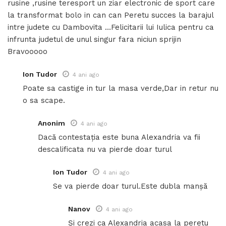
rusine ,rusine teresport un ziar electronic de sport care
la transformat bolo in can can Peretu succes la barajul
intre judete cu Dambovita …Felicitarii lui Iulica pentru ca
infrunta judetul de unul singur fara niciun sprijin
Bravooooo
Ion Tudor
4 ani ago
Poate sa castige in tur la masa verde,Dar in retur nu
o sa scape.
Anonim
4 ani ago
Dacă contestația este buna Alexandria va fii
descalificata nu va pierde doar turul
Ion Tudor
4 ani ago
Se va pierde doar turul.Este dubla manșă
Nanov
4 ani ago
Și crezi ca Alexandria acasa la peretu