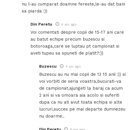
nu l-au cumparat doamne fereste,le-au dat bani
sa piarda :))
Din Peretu
4 ani ago
Voi comentati despre copii de 15-17 ani care
au batut echipe precum buzescu si
botoroaga,care se luptau pt campionat si
aveti tupeu sa spuneti de platit?:))
Buzescu
4 ani ago
Buzescu au nu mai copii de 13 15 anii :)) si
voi vorbiti de seria voastra,bucurati-va
de campionat,ajungeti la baraj ca acum
2 ani si va omoara aia acolo si suferiti
dupa ca nu ati avut toata echipa si alte
lucruri,succes pe mai departe dumnezeu
nu doarme..
Din Peretu
4 ani ago