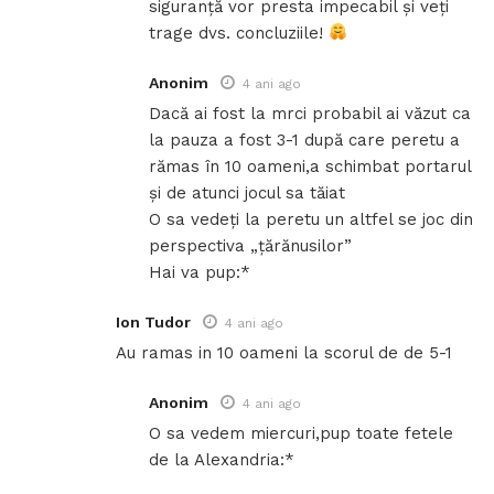
siguranță vor presta impecabil și veți
trage dvs. concluziile!
Anonim
4 ani ago
Dacă ai fost la mrci probabil ai văzut ca
la pauza a fost 3-1 după care peretu a
rămas în 10 oameni,a schimbat portarul
și de atunci jocul sa tăiat
O sa vedeți la peretu un altfel se joc din
perspectiva „țărănusilor”
Hai va pup:*
Ion Tudor
4 ani ago
Au ramas in 10 oameni la scorul de de 5-1
Anonim
4 ani ago
O sa vedem miercuri,pup toate fetele
de la Alexandria:*