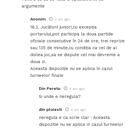
argumente
Anonim
4 ani ago
16.2. Jucătorii juniori,cu excepția
portarului,pot participa la doua partide
oficiale consecutive în 24 de ore, trei reprize
sau 135 de minute,cu condiția ca cel de al
doilea joc,sa se dispute cel mai devreme a
doua zi.
Aceasta dispoziție nu se aplica în cazul
turneelor finale
Din Peretu
4 ani ago
Si unde e neregula?
din ploiesti
4 ani ago
neregula e ca scrie clar : Aceasta
dispozitie nu se aplica in cazul turneelor