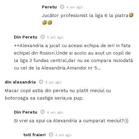
Peretu
4 ani ago
Jucător profesionist la liga 6 la piatra
Din Peretu
4 ani ago
++Alexandria a jucat cu aceasi echipa de ieri in fata
echipei din Rosiori.Unde si acolo au avut un copil de
la liga 3 fundas central,dar nu se compara niciodată
cu cel de la Alexandria.Amandoi nr 5…
din alexandria
4 ani ago
Macar copii astia din peretu nu platit meciul cu
botoroaga sa castige seria,va pup.
Din Peretu
4 ani ago
Si vrei sa spui ca Alexandria a cumparat meciul?:))
toti fraieri
4 ani ago