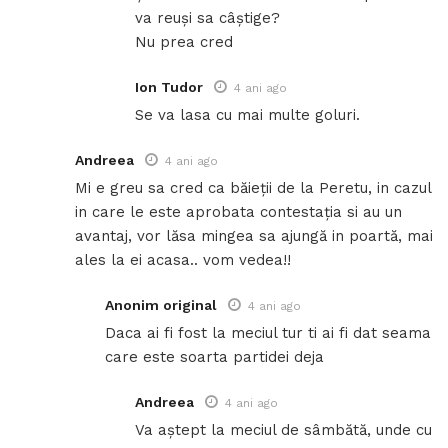
va reuși sa câștige?
Nu prea cred
Ion Tudor
4 ani ago
Se va lasa cu mai multe goluri.
Andreea
4 ani ago
Mi e greu sa cred ca băieții de la Peretu, in cazul
in care le este aprobata contestația si au un
avantaj, vor lăsa mingea sa ajungă in poartă, mai
ales la ei acasa.. vom vedea!!
Anonim original
4 ani ago
Daca ai fi fost la meciul tur ti ai fi dat seama
care este soarta partidei deja
Andreea
4 ani ago
Va aștept la meciul de sâmbătă, unde cu