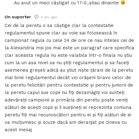
Au avut un meci câștigat cu 17-0..știau dinainte
Un suporter
4 ani ago
Cei de la peretu o sa câștige clar la contestatie
regulamentul spune clar au voie sai folosească în
campionat regula cu cele 24 de ore ce nau inteles cei de
la Alexandria msi jos mai este un paragraf care specifica
clar aceasta regula nu este valabila într-o finala nu știu
cum la un asa nivel sa nu știți regulamentul și sa faceți
asemenea greșeli adică au știut niște țărani de la peretu
mai bine regulamentul decât voi orășeni bravo celor de
la peretu felicitări pentru conteststie și pentru juniorii de
la peretu capul sus copii nu fiți dezamăgiți voi sunteți
adevărații campionii și primăria din peretu poate veniți
alături de acești copii și îi susțineți ei reprezinta comuna
peretu fiți mai recunoscători pentru ei și fiți alături de ei
va mulțumesc și scuze dacă am deranjat pe cineva cu
acest mesaj