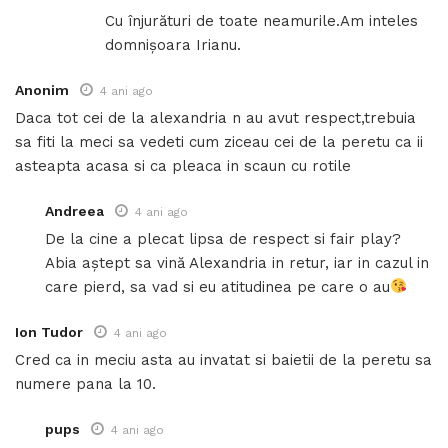
Cu înjurături de toate neamurile.Am inteles
domnișoara Irianu.
Anonim
4 ani ago
Daca tot cei de la alexandria n au avut respect,trebuia
sa fiti la meci sa vedeti cum ziceau cei de la peretu ca ii
asteapta acasa si ca pleaca in scaun cu rotile
Andreea
4 ani ago
De la cine a plecat lipsa de respect si fair play?
Abia aștept sa vină Alexandria in retur, iar in cazul in
care pierd, sa vad si eu atitudinea pe care o au
Ion Tudor
4 ani ago
Cred ca in meciu asta au invatat si baietii de la peretu sa
numere pana la 10.
pups
4 ani ago