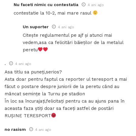
Nu faceti nimic cu contestatia
4 ani ago
contestatie la 10-2, mai mare rasul
Un suporter
4 ani ago
Citește regulamentul pe ajf și atunci mai
vedem,asa ca felicitări băieților de la metalul
peretu
.
4 ani ago
Asa titlu sa puneți,serios?
Asta doar pentru faptul ca reporter ul teresport a mai
făcut o postare despre juniorii de la peretu când au
mâncat semințe la Turnu pe stadion
În loc sa încurajați,felicitați pentru ca au ajuns pana în
aceasta faza știți doar sa faceți astfel de postări
RUȘINE TERESPORT
no rasism
4 ani ago