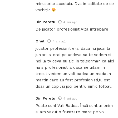
minusurile acestuia. Dvs in calitate de ce
vorbiți?
Din Peretu
4 ani ago
De jucator profesionist.Alta întrebare
Onel
4 ani ago
jucator profesionit erai daca nu jucai la
juniorii si erai pe undeva sa te vedem si
noi la tv ceva nu aici in teleorman ca aici
nu s profesionisti,a daca ne uitam in
trecut vedem un vali badea un madalin
martin care au fost profesionisti,tu esti
doar un copil si joci pentru nimic fotbal.
Din Peretu
4 ani ago
Poate sunt Vali Badea. Încă sunt anonim
si am vazut o frustrare mare pe voi.