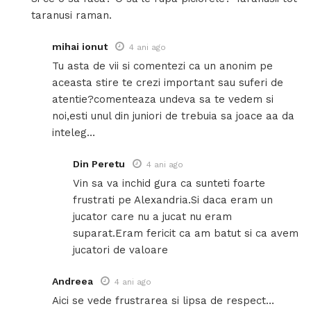
taranusi raman.
mihai ionut
4 ani ago
Tu asta de vii si comentezi ca un anonim pe
aceasta stire te crezi important sau suferi de
atentie?comenteaza undeva sa te vedem si
noi,esti unul din juniori de trebuia sa joace aa da
inteleg…
Din Peretu
4 ani ago
Vin sa va inchid gura ca sunteti foarte
frustrati pe Alexandria.Si daca eram un
jucator care nu a jucat nu eram
suparat.Eram fericit ca am batut si ca avem
jucatori de valoare
Andreea
4 ani ago
Aici se vede frustrarea si lipsa de respect…