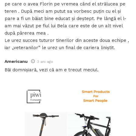
pe care o avea Florin pe vremea când el strălucea pe
teren . După meci am putut sa vorbesc puțin cu el și
pare a fi un băiat bine educat și deștept. Pe lângă el l-
am mai văzut pe fiul lui Bela care este de un alt nivel
după părerea mea .
Le urez succes tuturor tinerilor din aceste doua echipe ,
iar „veteranilor” le urez un final de cariera liniștit.
Americanu
3 ani ago
Băi domnișiară, vezi că am e trecut meciul.