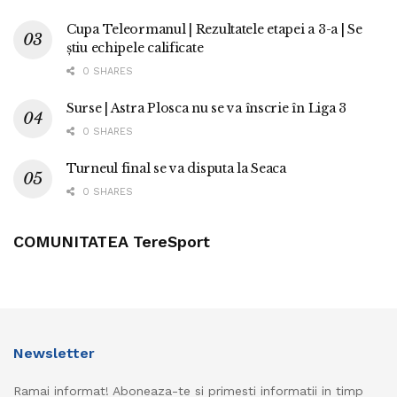
Cupa Teleormanul | Rezultatele etapei a 3-a | Se
știu echipele calificate
0 SHARES
Surse | Astra Plosca nu se va înscrie în Liga 3
0 SHARES
Turneul final se va disputa la Seaca
0 SHARES
COMUNITATEA TereSport
Newsletter
Ramai informat! Aboneaza-te si primesti informatii in timp