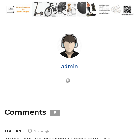
admin
Comments
5
ITALIANU
3 ani ago