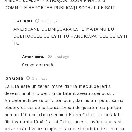
AMICAL SUHAIA-PIETROȘANI SCOR FINAL 3-3
DOMNULE REPORTER PUBLICAȚI SCORUL PE SAIT
ITALIANU
3 ani ago
AMERICANE DOMNIȘOARĂ ESTE MĂTA NU EU
DOBITOCULE CE EȘTI TU HANDICAPATULE CE EȘTI
TU
Americanu
3 ani ago
Scuze doamnă.
Ion Goga
3 ani ago
La Lita este un teren mare dar la meciul de ieri a
devenit unul mic pentru ce talent aveau acei pusti .
Ambele echipe au un viitor bun , dar nu am putut sa nu
observ ca cei de la Lunca aveau doi jucatori ce purtau
numarul 10 unul dintre ei fiind Florin Ochea iar celalalt
fiind varianta tânără a lui Ochea acesta având aceeași
privire când vede mingea si aceeași dorința de a marca