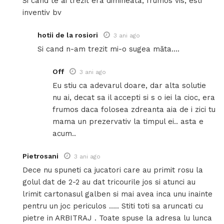
Si cand te ai trezit era dimineata, frumos vis, esti
inventiv bv
hotii de la rosiori
3 ani ago
Si cand n-am trezit mi-o sugea măta….
Off
3 ani ago
Eu stiu ca adevarul doare, dar alta solutie
nu ai, decat sa il accepti si s o iei la cioc, era
frumos daca folosea zdreanta aia de i zici tu
mama un prezervativ la timpul ei.. asta e
acum..
Pietrosani
3 ani ago
Dece nu spuneti ca jucatori care au primit rosu la
golul dat de 2-2 au dat tricourile jos si atunci au
lrimit cartonasul galben si mai avea inca unu inainte
pentru un joc periculos ….. Stiti toti sa aruncati cu
pietre in ARBITRAJ . Toate spuse la adresa lu lunca