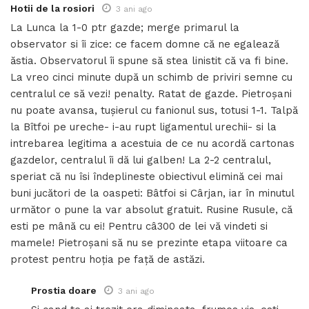
Hotii de la rosiori
3 ani ago
La Lunca la 1-0 ptr gazde; merge primarul la
observator si îi zice: ce facem domne că ne egalează
ăstia. Observatorul îi spune să stea linistit că va fi bine.
La vreo cinci minute după un schimb de priviri semne cu
centralul ce să vezi! penalty. Ratat de gazde. Pietroșani
nu poate avansa, tușierul cu fanionul sus, totusi 1-1. Talpă
la Bîtfoi pe ureche- i-au rupt ligamentul urechii- si la
intrebarea legitima a acestuia de ce nu acordă cartonas
gazdelor, centralul îi dă lui galben! La 2-2 centralul,
speriat că nu îsi îndeplineste obiectivul elimină cei mai
buni jucători de la oaspeti: Bâtfoi si Cârjan, iar în minutul
următor o pune la var absolut gratuit. Rusine Rusule, că
esti pe mână cu ei! Pentru câ300 de lei vă vindeti si
mamele! Pietroșani să nu se prezinte etapa viitoare ca
protest pentru hoția pe față de astăzi.
Prostia doare
3 ani ago