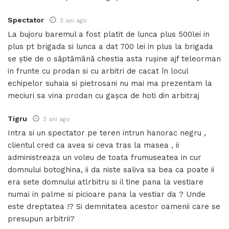
Spectator
3 ani ago
La bujoru baremul a fost platit de lunca plus 500lei in
plus pt brigada si lunca a dat 700 lei in plus la brigada
se știe de o săptămână chestia asta rușine ajf teleorman
in frunte cu prodan si cu arbitri de cacat în locul
echipelor suhaia si pietrosani nu mai ma prezentam la
meciuri sa vina prodan cu gașca de hoti din arbitraj
Tigru
3 ani ago
Intra si un spectator pe teren intrun hanorac negru ,
clientul cred ca avea si ceva tras la masea , ii
administreaza un voleu de toata frumuseatea in cur
domnului botoghina, ii da niste saliva sa bea ca poate ii
era sete domnului atlrbitru si il tine pana la vestiare
numai in palme si picioare pana la vestiar da ? Unde
este dreptatea !? Si demnitatea acestor oamenii care se
presupun arbitrii?