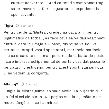
nu sunt adevarate… Crad ca toti din campionat trag
sa promoveze … Dar aici jucatori cu experienta isi
spun cuvantul…..
Tigru
3 ani ago
Pentru cei de la Silistea , credetima daca ar fi pentru
legitimatiile de fotbal , as face ceva sa va dau kegitimatii
entru o viata in jumgla si 3 oase, rusine sa va fie , va
certati cu proprii vostri spectatorii, martinele marinele
sau cu dreacu te cheama , portarul de la balta de peste
, care imbraca echipamentul de portar, tias dat puscarie
pe viata , nu esti demn pentru acest sport, stai jos nota
2, ne vedem la corigenta.
Albitraj*
3 ani ago
Jungla la silistea,numai animale acolo! La pușcărie cu ei!
La fel și cei din purani! Nu poți sa stai la o jumătate de
metru lângă ei in ce hal miros!