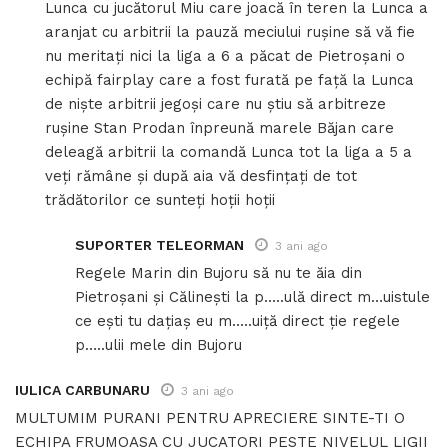
Lunca cu jucătorul Miu care joacă în teren la Lunca a
aranjat cu arbitrii la pauză meciului rușine să vă fie
nu meritați nici la liga a 6 a păcat de Pietroșani o
echipă fairplay care a fost furată pe față la Lunca
de niște arbitrii jegoși care nu știu să arbitreze
rușine Stan Prodan înpreună marele Băjan care
deleagă arbitrii la comandă Lunca tot la liga a 5 a
veți rămâne și după aia vă desfințați de tot
trădătorilor ce sunteți hoții hoții
SUPORTER TELEORMAN
3 ani ago
Regele Marin din Bujoru să nu te ăia din
Pietroșani și Călinești la p…..ulă direct m…uistule
ce ești tu dațiaș eu m…..uiță direct ție regele
p…..ulii mele din Bujoru
IULICA CARBUNARU
3 ani ago
MULTUMIM PURANI PENTRU APRECIERE SINTE-TI O
ECHIPA FRUMOASA CU JUCATORI PESTE NIVELUL LIGII