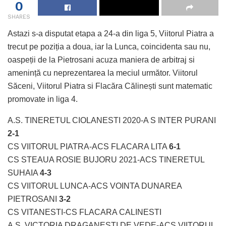
0
SHARES
Astazi s-a disputat etapa a 24-a din liga 5, Viitorul Piatra a
trecut pe poziția a doua, iar la Lunca, coincidenta sau nu,
oaspeții de la Pietrosani acuza maniera de arbitraj si
amenință cu neprezentarea la meciul următor. Viitorul
Săceni, Viitorul Piatra si Flacăra Călinești sunt matematic
promovate in liga 4.
A.S. TINERETUL CIOLANESTI 2020-A S INTER PURANI
2-1
CS VIITORUL PIATRA-ACS FLACARA LITA
6-1
CS STEAUA ROSIE BUJORU 2021-ACS TINERETUL
SUHAIA
4-3
CS VIITORUL LUNCA-ACS VOINTA DUNAREA
PIETROSANI
3-2
CS VITANESTI-CS FLACARA CALINESTI
A.S. VICTORIA DRAGANESTI DE VEDE-ACS VIITORUL