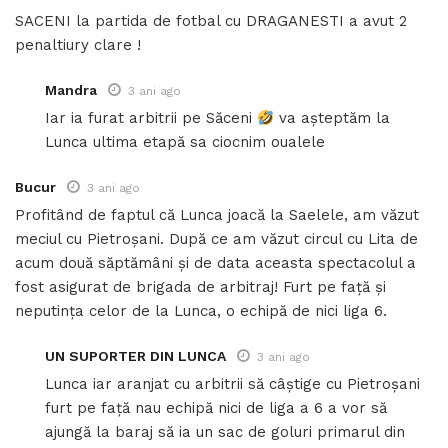
SACENI la partida de fotbal cu DRAGANESTI a avut 2
penaltiury clare !
Mandra
3 ani ago
Iar ia furat arbitrii pe Săceni
va așteptăm la
Lunca ultima etapă sa ciocnim oualele
Bucur
3 ani ago
Profitând de faptul că Lunca joacă la Saelele, am văzut
meciul cu Pietroșani. După ce am văzut circul cu Lita de
acum două săptămâni și de data aceasta spectacolul a
fost asigurat de brigada de arbitraj! Furt pe față și
neputința celor de la Lunca, o echipă de nici liga 6.
UN SUPORTER DIN LUNCA
3 ani ago
Lunca iar aranjat cu arbitrii să câștige cu Pietroșani
furt pe față nau echipă nici de liga a 6 a vor să
ajungă la baraj să ia un sac de goluri primarul din