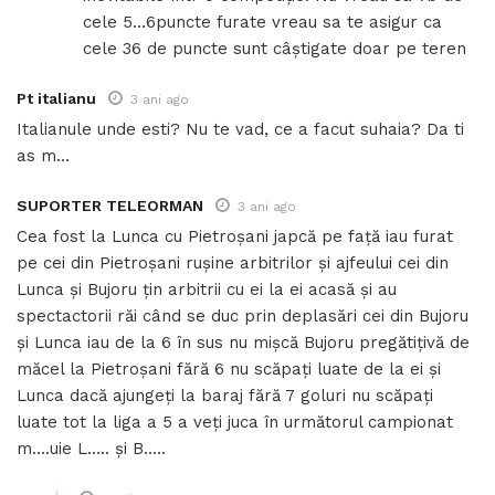
cele 5…6puncte furate vreau sa te asigur ca
cele 36 de puncte sunt câștigate doar pe teren
Pt italianu
3 ani ago
Italianule unde esti? Nu te vad, ce a facut suhaia? Da ti
as m…
SUPORTER TELEORMAN
3 ani ago
Cea fost la Lunca cu Pietroșani japcă pe față iau furat
pe cei din Pietroșani rușine arbitrilor și ajfeului cei din
Lunca și Bujoru țin arbitrii cu ei la ei acasă și au
spectactorii răi când se duc prin deplasări cei din Bujoru
și Lunca iau de la 6 în sus nu mișcă Bujoru pregătițivă de
măcel la Pietroșani fără 6 nu scăpați luate de la ei și
Lunca dacă ajungeți la baraj fără 7 goluri nu scăpați
luate tot la liga a 5 a veți juca în următorul campionat
m….uie L….. și B…..