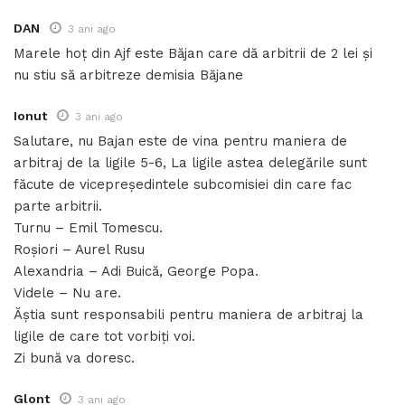
DAN
3 ani ago
Marele hoț din Ajf este Băjan care dă arbitrii de 2 lei și
nu stiu să arbitreze demisia Băjane
Ionut
3 ani ago
Salutare, nu Bajan este de vina pentru maniera de
arbitraj de la ligile 5-6, La ligile astea delegările sunt
făcute de vicepreședintele subcomisiei din care fac
parte arbitrii.
Turnu – Emil Tomescu.
Roșiori – Aurel Rusu
Alexandria – Adi Buică, George Popa.
Videle – Nu are.
Ăștia sunt responsabili pentru maniera de arbitraj la
ligile de care tot vorbiți voi.
Zi bună va doresc.
Glont
3 ani ago