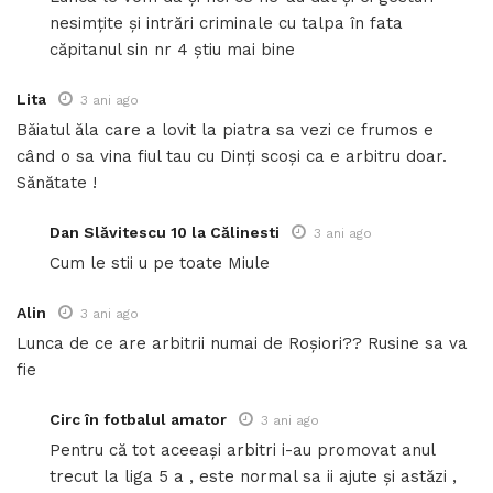
nesimțite și intrări criminale cu talpa în fata
căpitanul sin nr 4 știu mai bine
Lita
3 ani ago
Băiatul ăla care a lovit la piatra sa vezi ce frumos e
când o sa vina fiul tau cu Dinți scoși ca e arbitru doar.
Sănătate !
Dan Slăvitescu 10 la Călinesti
3 ani ago
Cum le stii u pe toate Miule
Alin
3 ani ago
Lunca de ce are arbitrii numai de Roșiori?? Rusine sa va
fie
Circ în fotbalul amator
3 ani ago
Pentru că tot aceeași arbitri i-au promovat anul
trecut la liga 5 a , este normal sa ii ajute și astăzi ,