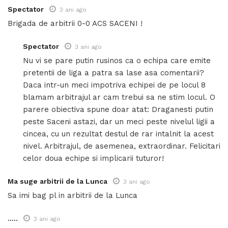
Spectator
3 ani ago
Brigada de arbitrii 0-0 ACS SACENI !
Spectator
3 ani ago
Nu vi se pare putin rusinos ca o echipa care emite
pretentii de liga a patra sa lase asa comentarii?
Daca intr-un meci impotriva echipei de pe locul 8
blamam arbitrajul ar cam trebui sa ne stim locul. O
parere obiectiva spune doar atat: Draganesti putin
peste Saceni astazi, dar un meci peste nivelul ligii a
cincea, cu un rezultat destul de rar intalnit la acest
nivel. Arbitrajul, de asemenea, extraordinar. Felicitari
celor doua echipe si implicarii tuturor!
Ma suge arbitrii de la Lunca
3 ani ago
Sa imi bag pl in arbitrii de la Lunca
.....
3 ani ago