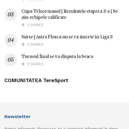
Cupa Teleormanul | Rezultatele etapei a 3-a | Se
știu echipele calificate
0 SHARES
Surse | Astra Plosca nu se va înscrie în Liga 3
0 SHARES
Turneul final se va disputa la Seaca
0 SHARES
COMUNITATEA TereSport
Newsletter
Ramai informat! Aboneaza-te si primesti informatii in timp