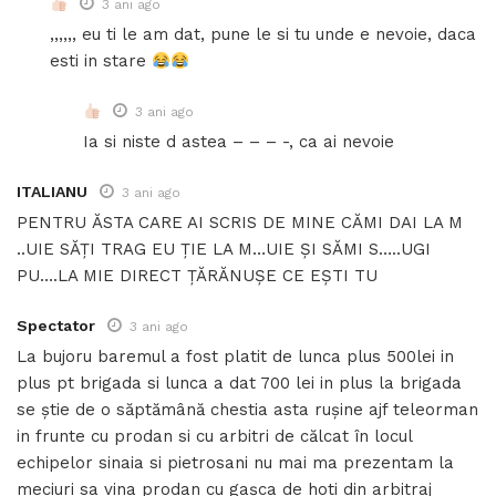
3 ani ago
,,,,,, eu ti le am dat, pune le si tu unde e nevoie, daca
esti in stare
3 ani ago
Ia si niste d astea – – – -, ca ai nevoie
ITALIANU
3 ani ago
PENTRU ĂSTA CARE AI SCRIS DE MINE CĂMI DAI LA M
..UIE SĂȚI TRAG EU ȚIE LA M…UIE ȘI SĂMI S…..UGI
PU….LA MIE DIRECT ȚĂRĂNUȘE CE EȘTI TU
Spectator
3 ani ago
La bujoru baremul a fost platit de lunca plus 500lei in
plus pt brigada si lunca a dat 700 lei in plus la brigada
se știe de o săptămână chestia asta rușine ajf teleorman
in frunte cu prodan si cu arbitri de călcat în locul
echipelor sinaia si pietrosani nu mai ma prezentam la
meciuri sa vina prodan cu gașca de hoti din arbitraj