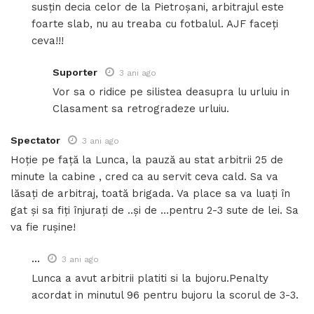
susțin decia celor de la Pietroșani, arbitrajul este
foarte slab, nu au treaba cu fotbalul. AJF faceți
ceva!!!
Suporter
3 ani ago
Vor sa o ridice pe silistea deasupra lu urluiu in
Clasament sa retrogradeze urluiu.
Spectator
3 ani ago
Hoție pe față la Lunca, la pauză au stat arbitrii 25 de
minute la cabine , cred ca au servit ceva cald. Sa va
lăsați de arbitraj, toată brigada. Va place sa va luați în
gat și sa fiți înjurați de ..și de …pentru 2-3 sute de lei. Sa
va fie rușine!
...
3 ani ago
Lunca a avut arbitrii platiti si la bujoru.Penalty
acordat in minutul 96 pentru bujoru la scorul de 3-3.