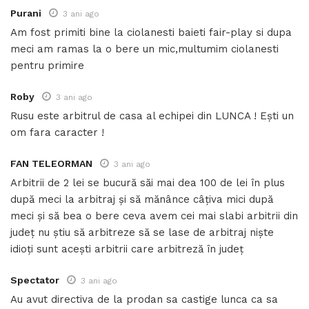
Purani
3 ani ago
Am fost primiti bine la ciolanesti baieti fair-play si dupa
meci am ramas la o bere un mic,multumim ciolanesti
pentru primire
Roby
3 ani ago
Rusu este arbitrul de casa al echipei din LUNCA ! Ești un
om fara caracter !
FAN TELEORMAN
3 ani ago
Arbitrii de 2 lei se bucură săi mai dea 100 de lei în plus
după meci la arbitraj și să mănânce câțiva mici după
meci și să bea o bere ceva avem cei mai slabi arbitrii din
județ nu știu să arbitreze să se lase de arbitraj niște
idioți sunt acești arbitrii care arbitreză în județ
Spectator
3 ani ago
Au avut directiva de la prodan sa castige lunca ca sa