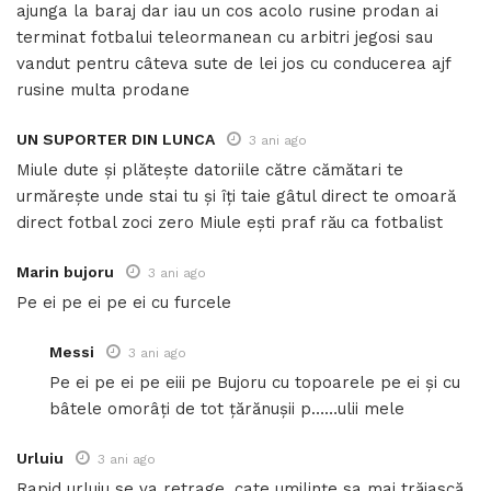
ajunga la baraj dar iau un cos acolo rusine prodan ai
terminat fotbalui teleormanean cu arbitri jegosi sau
vandut pentru câteva sute de lei jos cu conducerea ajf
rusine multa prodane
UN SUPORTER DIN LUNCA
3 ani ago
Miule dute și plătește datoriile către cămătari te
urmărește unde stai tu și îți taie gâtul direct te omoară
direct fotbal zoci zero Miule ești praf rău ca fotbalist
Marin bujoru
3 ani ago
Pe ei pe ei pe ei cu furcele
Messi
3 ani ago
Pe ei pe ei pe eiii pe Bujoru cu topoarele pe ei și cu
bâtele omorâți de tot țărănușii p……ulii mele
Urluiu
3 ani ago
Rapid urluiu se va retrage, cate umilințe sa mai trăiască,