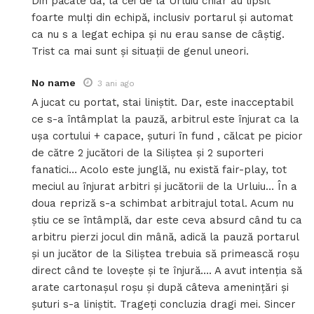
Din păcate da, la cei de la Urluiu chiar au lipsit
foarte mulți din echipă, inclusiv portarul și automat
ca nu s a legat echipa și nu erau sanse de câștig.
Trist ca mai sunt și situații de genul uneori.
No name
3 ani ago
A jucat cu portat, stai liniștit. Dar, este inacceptabil
ce s-a întâmplat la pauză, arbitrul este înjurat ca la
ușa cortului + capace, șuturi în fund , călcat pe picior
de către 2 jucători de la Siliștea și 2 suporteri
fanatici… Acolo este junglă, nu există fair-play, tot
meciul au înjurat arbitri și jucătorii de la Urluiu… În a
doua repriză s-a schimbat arbitrajul total. Acum nu
știu ce se întâmplă, dar este ceva absurd când tu ca
arbitru pierzi jocul din mână, adică la pauză portarul
și un jucător de la Siliștea trebuia să primească roșu
direct când te lovește și te înjură…. A avut intenția să
arate cartonașul roșu și după câteva amenințări și
șuturi s-a liniștit. Trageți concluzia dragi mei. Sincer