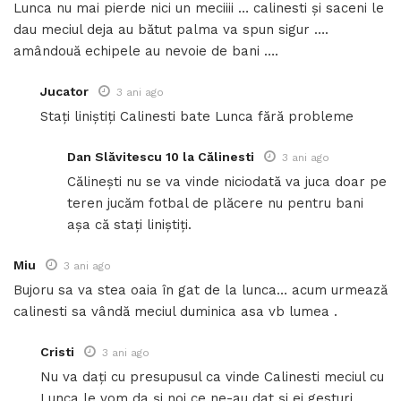
Lunca nu mai pierde nici un meciiii … calinesti și saceni le
dau meciul deja au bătut palma va spun sigur ….
amândouă echipele au nevoie de bani ….
Jucator
3 ani ago
Stați liniștiți Calinesti bate Lunca fără probleme
Dan Slăvitescu 10 la Călinesti
3 ani ago
Călinești nu se va vinde niciodată va juca doar pe
teren jucăm fotbal de plăcere nu pentru bani
așa că stați liniștiți.
Miu
3 ani ago
Bujoru sa va stea oaia în gat de la lunca… acum urmează
calinesti sa vândă meciul duminica asa vb lumea .
Cristi
3 ani ago
Nu va dați cu presupusul ca vinde Calinesti meciul cu
Lunca le vom da și noi ce ne-au dat și ei gesturi