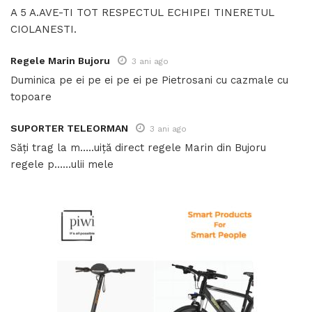
A 5 A.AVE-TI TOT RESPECTUL ECHIPEI TINERETUL
CIOLANESTI.
Regele Marin Bujoru
3 ani ago
Duminica pe ei pe ei pe ei pe Pietrosani cu cazmale cu
topoare
SUPORTER TELEORMAN
3 ani ago
Săți trag la m…..uiță direct regele Marin din Bujoru
regele p……ulii mele