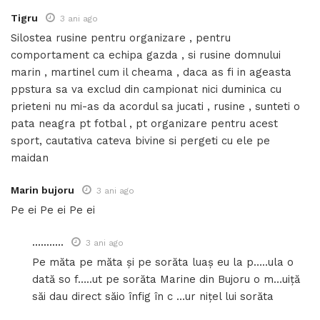
Tigru
3 ani ago
Silostea rusine pentru organizare , pentru
comportament ca echipa gazda , si rusine domnului
marin , martinel cum il cheama , daca as fi in ageasta
ppstura sa va exclud din campionat nici duminica cu
prieteni nu mi-as da acordul sa jucati , rusine , sunteti o
pata neagra pt fotbal , pt organizare pentru acest
sport, cautativa cateva bivine si pergeti cu ele pe
maidan
Marin bujoru
3 ani ago
Pe ei Pe ei Pe ei
...........
3 ani ago
Pe măta pe măta și pe sorăta luaș eu la p…..ula o
dată so f…..ut pe sorăta Marine din Bujoru o m…uiță
săi dau direct săio înfig în c …ur nițel lui sorăta