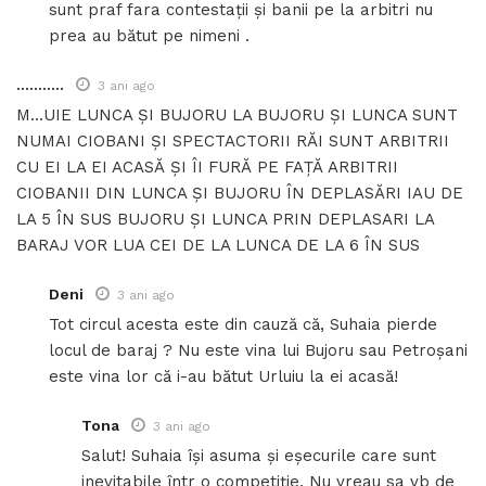
sunt praf fara contestații și banii pe la arbitri nu
prea au bătut pe nimeni .
...........
3 ani ago
M…UIE LUNCA ȘI BUJORU LA BUJORU ȘI LUNCA SUNT
NUMAI CIOBANI ȘI SPECTACTORII RĂI SUNT ARBITRII
CU EI LA EI ACASĂ ȘI ÎI FURĂ PE FAȚĂ ARBITRII
CIOBANII DIN LUNCA ȘI BUJORU ÎN DEPLASĂRI IAU DE
LA 5 ÎN SUS BUJORU ȘI LUNCA PRIN DEPLASARI LA
BARAJ VOR LUA CEI DE LA LUNCA DE LA 6 ÎN SUS
Deni
3 ani ago
Tot circul acesta este din cauză că, Suhaia pierde
locul de baraj ? Nu este vina lui Bujoru sau Petroșani
este vina lor că i-au bătut Urluiu la ei acasă!
Tona
3 ani ago
Salut! Suhaia își asuma și eșecurile care sunt
inevitabile într o competiție. Nu vreau sa vb de