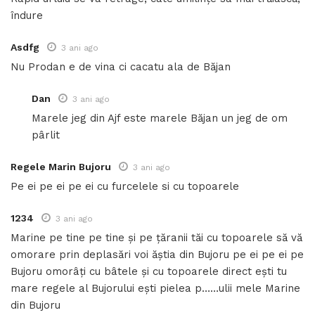
îndure
Asdfg
3 ani ago
Nu Prodan e de vina ci cacatu ala de Băjan
Dan
3 ani ago
Marele jeg din Ajf este marele Băjan un jeg de om
pârlit
Regele Marin Bujoru
3 ani ago
Pe ei pe ei pe ei cu furcelele si cu topoarele
1234
3 ani ago
Marine pe tine pe tine și pe țăranii tăi cu topoarele să vă
omorare prin deplasări voi ăștia din Bujoru pe ei pe ei pe
Bujoru omorâți cu bâtele și cu topoarele direct ești tu
mare regele al Bujorului ești pielea p……ulii mele Marine
din Bujoru