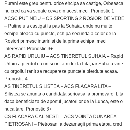
Purani este greu pentru orice ehcipa sa castige, Orbeasca
nu cred ca va scoate ceva din acest meci. Pronostic 1
ACSC PUTINEIU – CS SPORTING 2 ROSIORI DE VEDE
– Putineiu a castigat la pas la Suhaia, unde nu multe
echipe pleaca cu puncte, echipa secunda a celor de la
Rosiori primesc intariri si de la prima echipa, meci
interesant. Pronostic 3+
AS RAPID URLUIU – ACS TINERETUL SUHAIA – Rapid
Urluiu a pierdut cu un scor cam dur la Lita, iar Suhaia vine
cu orgoliul ranit sa recupereze punctele pierdute acasa.
Pronostic 4+
AS TINERETUL SILISTEA – ACS FLACARA LITA –
Silistea se anunta o candidata serioasa la promovare, Lita
daca beneficiaza de aportul jucatorilor de la Lunca, este o
nuca tare. Pronostic 3+
CS FLACARA CALINESTI – ACS VOINTA DUNAREA
PIETROSANI – Pietrosani a dezamagit prima etapa, cred