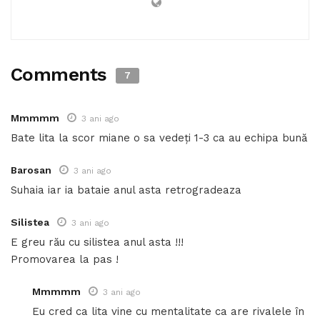
Comments
7
Mmmmm
3 ani ago
Bate lita la scor miane o sa vedeți 1-3 ca au echipa bună
Barosan
3 ani ago
Suhaia iar ia bataie anul asta retrogradeaza
Silistea
3 ani ago
E greu rău cu silistea anul asta !!!
Promovarea la pas !
Mmmmm
3 ani ago
Eu cred ca lita vine cu mentalitate ca are rivalele în