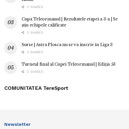
0 SHARES
Cupa Teleormanul | Rezultatele etapei a 3-a | Se
știu echipele calificate
0 SHARES
Surse | Astra Plosca nu se va înscrie în Liga 3
0 SHARES
Turneul final al Cupei Teleormanul | Ediția 53
0 SHARES
COMUNITATEA TereSport
Newsletter