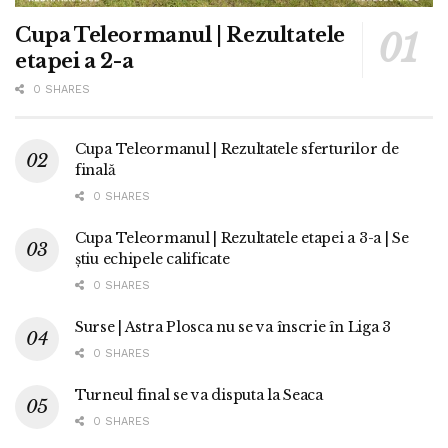
Cupa Teleormanul | Rezultatele
etapei a 2-a
0 SHARES
Cupa Teleormanul | Rezultatele sferturilor de
finală
0 SHARES
Cupa Teleormanul | Rezultatele etapei a 3-a | Se
știu echipele calificate
0 SHARES
Surse | Astra Plosca nu se va înscrie în Liga 3
0 SHARES
Turneul final se va disputa la Seaca
0 SHARES