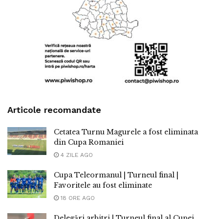
Articole recomandate
Cetatea Turnu Magurele a fost eliminata
din Cupa Romaniei
4 ZILE AGO
Cupa Teleormanul | Turneul final |
Favoritele au fost eliminate
18 ORE AGO
Delegări arbitri | Turneul final al Cupei