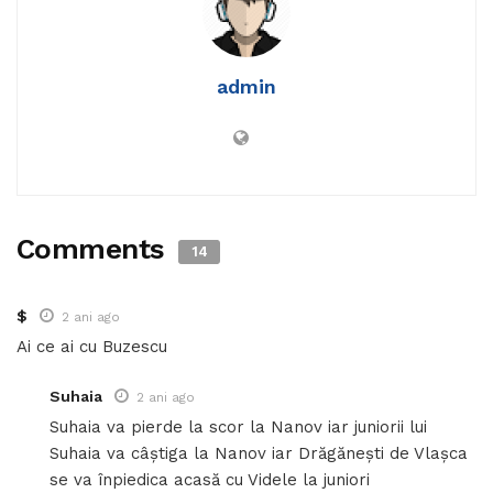
admin
Comments
14
$
2 ani ago
Ai ce ai cu Buzescu
Suhaia
2 ani ago
Suhaia va pierde la scor la Nanov iar juniorii lui
Suhaia va câștiga la Nanov iar Drăgănești de Vlașca
se va înpiedica acasă cu Videle la juniori