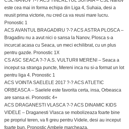
CSL NANOV ?-? ACS TINERETUL SUHAIA – CSL Nanov
este cea mai in forma echipa din Liga 4, Suhaia, desi a
reusit prima victorie, nu cred ca va reusi mare lucru.
Pronostic 1
ACS AVANTUL BRAGADIRU ?-? ACS ASTRA PLOSCA –
Bragadiru nu a avut nici o sansa la Nanov, Plosca s-a
incurcat acasa cu Seaca, un meci echilibrat, cu un plus
pentru gazde. Pronostic 1X
CS ASC SEACA ?-? A.S. VULTURII MERENI – Seaca a
inceput sa stranga puncte, Mereni inca nu si-a format un lot
pentru liga 4. Pronostic 1
ACS VOINTA SAELELE 2017 ?-? ACS ATLETIC
ORBEASCA – Saelele este favorita certa, insa, Orbeasca
are sansa ei. Pronostic 4+
ACS DRAGANESTI VLASCA ?-? ACS DINAMIC KIDS
VIDELE – Draganesti Vlasca se mobolizeaza foarte bine
pe propriul teren, va fi greu pentru Videle, desi au inceput
foarte bun. Pronostic Ambele marcheaza.