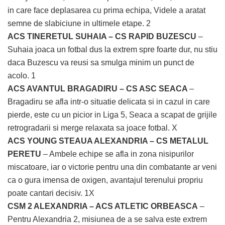
in care face deplasarea cu prima echipa, Videle a aratat
semne de slabiciune in ultimele etape. 2
ACS TINERETUL SUHAIA – CS RAPID BUZESCU
–
Suhaia joaca un fotbal dus la extrem spre foarte dur, nu stiu
daca Buzescu va reusi sa smulga minim un punct de
acolo. 1
ACS AVANTUL BRAGADIRU – CS ASC SEACA
–
Bragadiru se afla intr-o situatie delicata si in cazul in care
pierde, este cu un picior in Liga 5, Seaca a scapat de grijile
retrogradarii si merge relaxata sa joace fotbal. X
ACS YOUNG STEAUA ALEXANDRIA – CS METALUL
PERETU
– Ambele echipe se afla in zona nisipurilor
miscatoare, iar o victorie pentru una din combatante ar veni
ca o gura imensa de oxigen, avantajul terenului propriu
poate cantari decisiv. 1X
CSM 2 ALEXANDRIA – ACS ATLETIC ORBEASCA
–
Pentru Alexandria 2, misiunea de a se salva este extrem