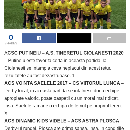
0
SHARES
A
CSC PUTINEIU – A.S. TINERETUL CIOLANESTI 2020
– Putineiu este favorita certa in aceasta partida, la
Ciolanesti se intampla ceva neplacut din acest retur,
rezultatele au fost dezastruoase. 1
ACS VOINTA SAELELE 2017 – CS VIITORUL LUNCA
–
Derby local, in aceasta partida se intalnesc doua echipe
apropiate valoric, poate oaspetii cu un moral mai ridicat,
insa, Saelele ramane o echipa de temut pe propriul teren.
X
ACS DINAMIC KIDS VIDELE – ACS ASTRA PLOSCA
–
Derby-ul rundei, Plosca are prima sansa, insa, in conditiile