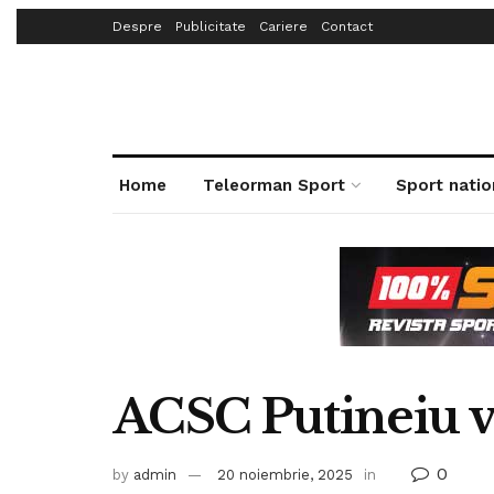
Despre
Publicitate
Cariere
Contact
Home
Teleorman Sport
Sport natio
ACSC Putineiu v
0
by
admin
20 noiembrie, 2025
in