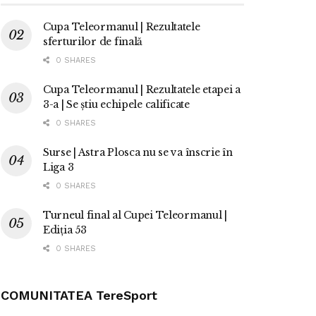
Cupa Teleormanul | Rezultatele
sferturilor de finală
0 SHARES
Cupa Teleormanul | Rezultatele etapei a
3-a | Se știu echipele calificate
0 SHARES
Surse | Astra Plosca nu se va înscrie în
Liga 3
0 SHARES
Turneul final al Cupei Teleormanul |
Ediția 53
0 SHARES
COMUNITATEA TereSport