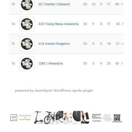
13
AS Tineretul Ciolanesti
30
10
3
17
84 - 124
14
ACS Young Steaua Alexandria
30
9
4
17
43 - 85
15
ACS Avantul Bragadiru
30
9
3
18
57 - 80
16
CSM 2 Alexandria
30
6
4
20
43 - 112
powered by
JoomSport: WordPress sports plugin