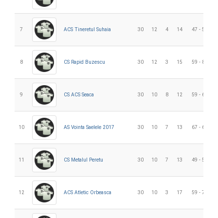
7
ACS Tineretul Suhaia
30
12
4
14
47 - 54
8
CS Rapid Buzescu
30
12
3
15
59 - 80
9
CS ACS Seaca
30
10
8
12
59 - 68
10
AS Vointa Saelele 2017
30
10
7
13
67 - 69
11
CS Metalul Peretu
30
10
7
13
49 - 59
12
ACS Atletic Orbeasca
30
10
3
17
59 - 78