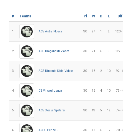
#
Teams
Pl
W
D
L
Diff
1
ACS Astra Plosca
30
27
1
2
120 - 26
2
ACS Draganesti Vlasca
30
21
6
3
127 - 46
3
ACS Dinamic Kids Videle
30
18
2
10
92 - 53
4
CS Viitorul Lunca
30
16
4
10
75 - 64
5
ACS Steaua Spatarei
30
13
5
12
74 - 66
6
ACSC Putineiu
30
12
6
12
70 - 61