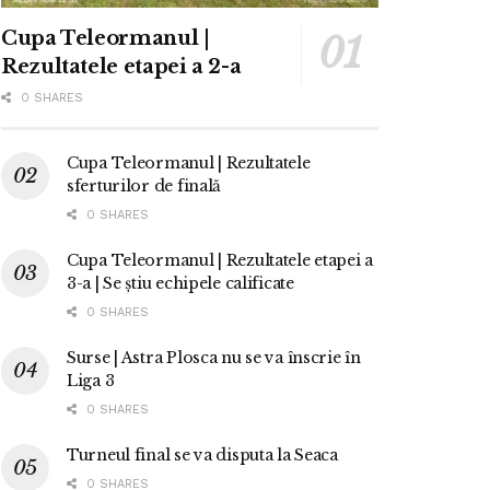
Cupa Teleormanul |
Rezultatele etapei a 2-a
0 SHARES
Cupa Teleormanul | Rezultatele
sferturilor de finală
0 SHARES
Cupa Teleormanul | Rezultatele etapei a
3-a | Se știu echipele calificate
0 SHARES
Surse | Astra Plosca nu se va înscrie în
Liga 3
0 SHARES
Turneul final se va disputa la Seaca
0 SHARES