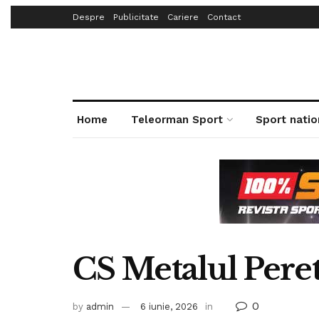
Despre
Publicitate
Cariere
Contact
Home
Teleorman Sport
Sport natio
CS Metalul Pere
0
by
admin
6 iunie, 2026
in