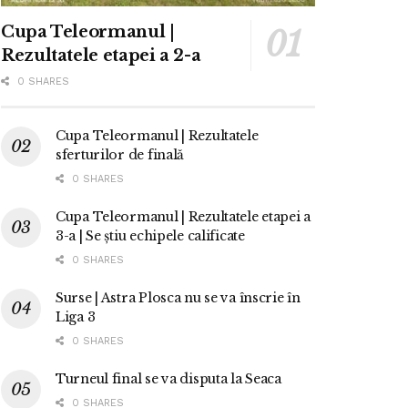
Cupa Teleormanul |
Rezultatele etapei a 2-a
0 SHARES
Cupa Teleormanul | Rezultatele
sferturilor de finală
0 SHARES
Cupa Teleormanul | Rezultatele etapei a
3-a | Se știu echipele calificate
0 SHARES
Surse | Astra Plosca nu se va înscrie în
Liga 3
0 SHARES
Turneul final se va disputa la Seaca
0 SHARES