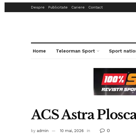
Despre
Publicitate
Cariere
Contact
Home
Teleorman Sport
Sport natio
ACS Astra Plosca
0
by
admin
10 mai, 2026
in