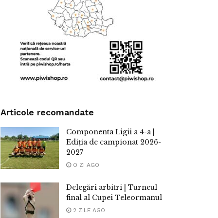
Articole recomandate
Componenta Ligii a 4-a |
Ediția de campionat 2026-
2027
O ZI AGO
Delegări arbitri | Turneul
final al Cupei Teleormanul
2 ZILE AGO