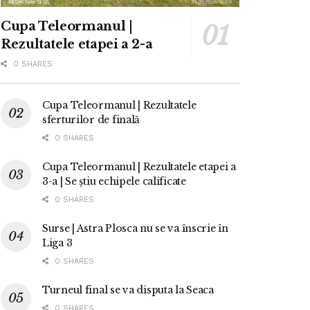
Cupa Teleormanul |
Rezultatele etapei a 2-a
0 SHARES
Cupa Teleormanul | Rezultatele
sferturilor de finală
0 SHARES
Cupa Teleormanul | Rezultatele etapei a
3-a | Se știu echipele calificate
0 SHARES
Surse | Astra Plosca nu se va înscrie în
Liga 3
0 SHARES
Turneul final se va disputa la Seaca
0 SHARES