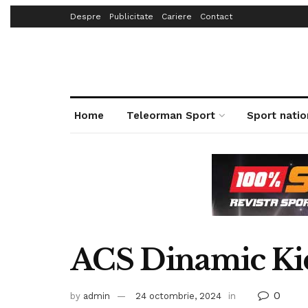
Despre
Publicitate
Cariere
Contact
Home
Teleorman Sport
Sport natio
ACS Dinamic Kid
0
by
admin
24 octombrie, 2024
in