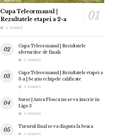
Cupa Teleormanul |
Rezultatele etapei a 2-a
0 SHARES
Cupa Teleormanul | Rezultatele
sferturilor de finală
0 SHARES
Cupa Teleormanul | Rezultatele etapei a
3-a | Se știu echipele calificate
0 SHARES
Surse | Astra Plosca nu se va înscrie în
Liga 3
0 SHARES
Turneul final se va disputa la Seaca
0 SHARES