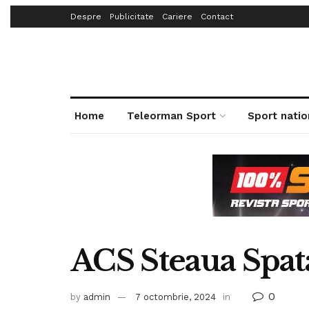
Despre
Publicitate
Cariere
Contact
Home
Teleorman Sport
Sport natio
ACS Steaua Spat
0
by
admin
7 octombrie, 2024
in