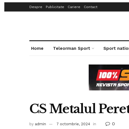
Despre
Publicitate
Cariere
Contact
Home
Teleorman Sport
Sport natio
CS Metalul Peret
0
by
admin
7 octombrie, 2024
in