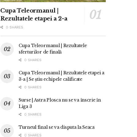
Cupa Teleormanul |
Rezultatele etapei a 2-a
0 SHARES
Cupa Teleormanul | Rezultatele
sferturilor de finală
0 SHARES
Cupa Teleormanul | Rezultatele etapei a
3-a | Se știu echipele calificate
0 SHARES
Surse | Astra Plosca nu se va înscrie în
Liga 3
0 SHARES
Turneul final se va disputa la Seaca
0 SHARES