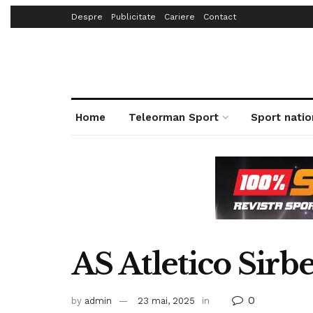
Despre
Publicitate
Cariere
Contact
Home
Teleorman Sport
Sport natio
AS Atletico Sirbe
0
by
admin
23 mai, 2025
in