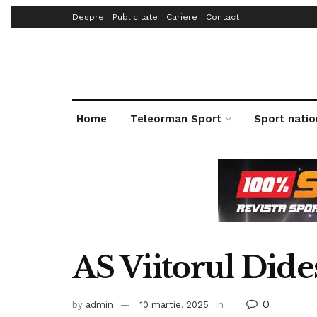
Despre
Publicitate
Cariere
Contact
Home
Teleorman Sport
Sport natio
AS Viitorul Dides
0
by
admin
10 martie, 2025
in