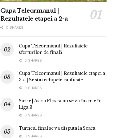
Cupa Teleormanul |
Rezultatele etapei a 2-a
0 SHARES
Cupa Teleormanul | Rezultatele
sferturilor de finală
0 SHARES
Cupa Teleormanul | Rezultatele etapei a
3-a | Se știu echipele calificate
0 SHARES
Surse | Astra Plosca nu se va înscrie în
Liga 3
0 SHARES
Turneul final se va disputa la Seaca
0 SHARES