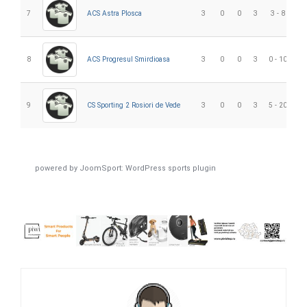
7
ACS Astra Plosca
3
0
0
3
3 - 8
-5
8
ACS Progresul Smirdioasa
3
0
0
3
0 - 10
-1
9
CS Sporting 2 Rosiori de Vede
3
0
0
3
5 - 20
-1
powered by
JoomSport: WordPress sports plugin