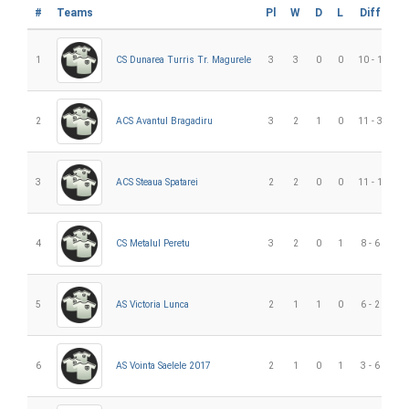
#
Teams
Pl
W
D
L
Diff
G
1
CS Dunarea Turris Tr. Magurele
3
3
0
0
10 - 1
9
2
ACS Avantul Bragadiru
3
2
1
0
11 - 3
8
3
ACS Steaua Spatarei
2
2
0
0
11 - 1
1
4
CS Metalul Peretu
3
2
0
1
8 - 6
2
5
AS Victoria Lunca
2
1
1
0
6 - 2
4
6
AS Vointa Saelele 2017
2
1
0
1
3 - 6
-3