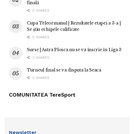
finală
0 SHARES
Cupa Teleormanul | Rezultatele etapei a 3-a |
Se știu echipele calificate
0 SHARES
Surse | Astra Plosca nu se va înscrie în Liga 3
0 SHARES
Turneul final se va disputa la Seaca
0 SHARES
COMUNITATEA TereSport
Newsletter