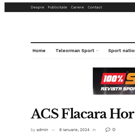
Despre
Publicitate
Cariere
Contact
Home
Teleorman Sport
Sport natio
ACS Flacara Ho
0
by
admin
8 ianuarie, 2024
in