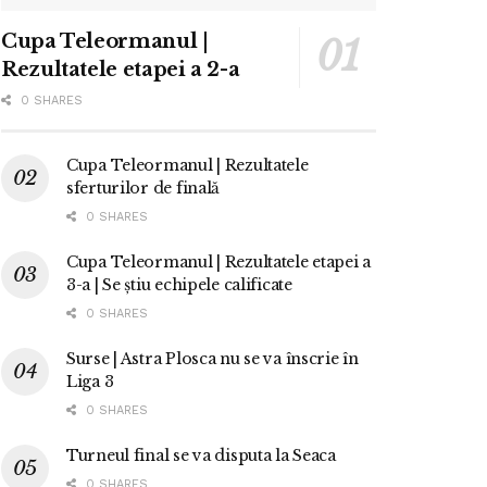
Cupa Teleormanul |
Rezultatele etapei a 2-a
0 SHARES
Cupa Teleormanul | Rezultatele
sferturilor de finală
0 SHARES
Cupa Teleormanul | Rezultatele etapei a
3-a | Se știu echipele calificate
0 SHARES
Surse | Astra Plosca nu se va înscrie în
Liga 3
0 SHARES
Turneul final se va disputa la Seaca
0 SHARES