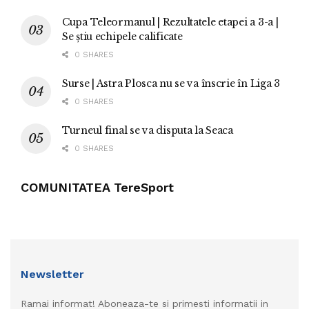
Cupa Teleormanul | Rezultatele etapei a 3-a |
Se știu echipele calificate
0 SHARES
Surse | Astra Plosca nu se va înscrie în Liga 3
0 SHARES
Turneul final se va disputa la Seaca
0 SHARES
COMUNITATEA TereSport
Newsletter
Ramai informat! Aboneaza-te si primesti informatii in