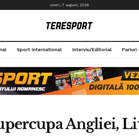
vineri, 7 august, 2026
nal
Sport international
Interviu/Editorial
Pariuri
upercupa Angliei, L