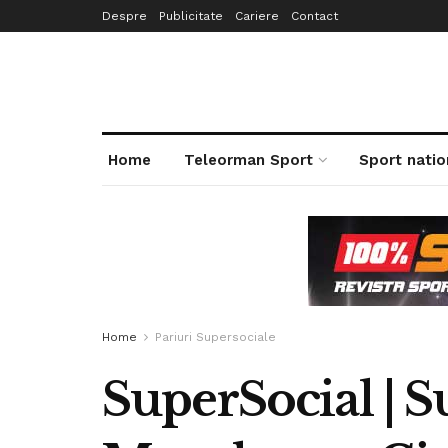
Despre
Publicitate
Cariere
Contact
Home
Teleorman Sport
Sport natio
Home
Pariuri Supersociale
SuperSocial | S