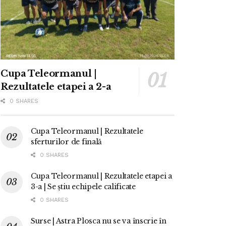
Cupa Teleormanul |
Rezultatele etapei a 2-a
0 SHARES
Cupa Teleormanul | Rezultatele
sferturilor de finală
0 SHARES
Cupa Teleormanul | Rezultatele etapei a
3-a | Se știu echipele calificate
0 SHARES
Surse | Astra Plosca nu se va înscrie în