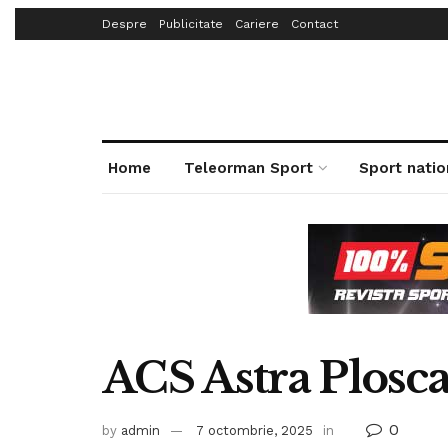
Despre
Publicitate
Cariere
Contact
Home
Teleorman Sport
Sport natio
ACS Astra Plosca
0
by
admin
7 octombrie, 2025
in