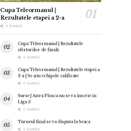
Cupa Teleormanul |
Rezultatele etapei a 2-a
0 SHARES
Cupa Teleormanul | Rezultatele
sferturilor de finală
0 SHARES
Cupa Teleormanul | Rezultatele etapei a
3-a | Se știu echipele calificate
0 SHARES
Surse | Astra Plosca nu se va înscrie în
Liga 3
0 SHARES
Turneul final se va disputa la Seaca
0 SHARES