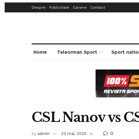
Despre
Publicitate
Cariere
Contact
Home
Teleorman Sport
Sport natio
CSL Nanov vs CS
0
by
admin
23 mai, 2025
in