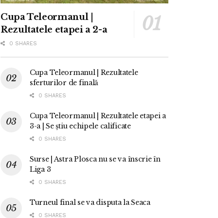
Cupa Teleormanul |
Rezultatele etapei a 2-a
0 SHARES
Cupa Teleormanul | Rezultatele
sferturilor de finală
0 SHARES
Cupa Teleormanul | Rezultatele etapei a
3-a | Se știu echipele calificate
0 SHARES
Surse | Astra Plosca nu se va înscrie în
Liga 3
0 SHARES
Turneul final se va disputa la Seaca
0 SHARES