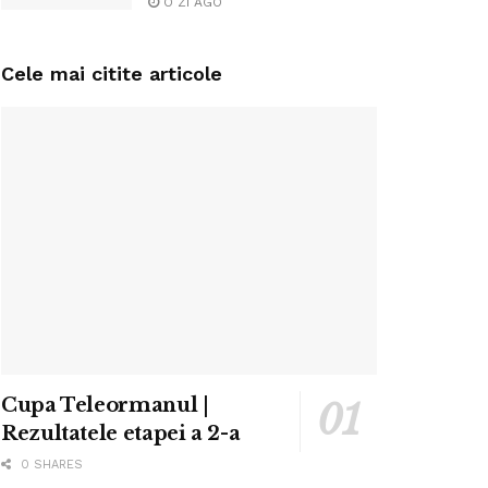
O ZI AGO
Cele mai citite articole
Cupa Teleormanul |
Rezultatele etapei a 2-a
0 SHARES