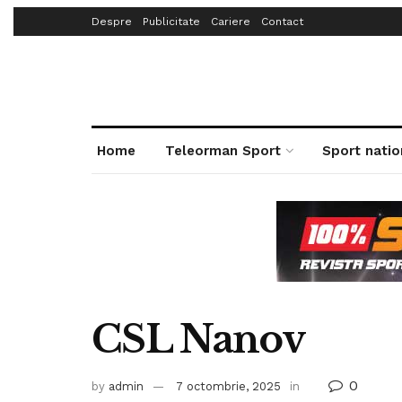
Despre
Publicitate
Cariere
Contact
Home
Teleorman Sport
Sport natio
CSL Nanov
0
by
admin
7 octombrie, 2025
in