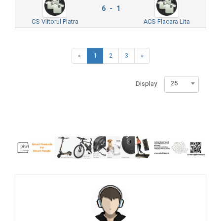
6 - 1
CS Viitorul Piatra
ACS Flacara Lita
«
1
2
3
»
25
Display